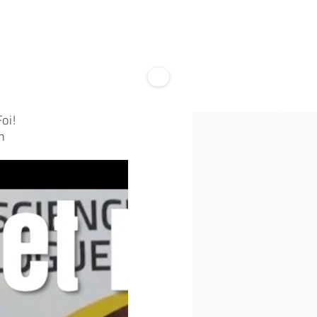
oi!
n