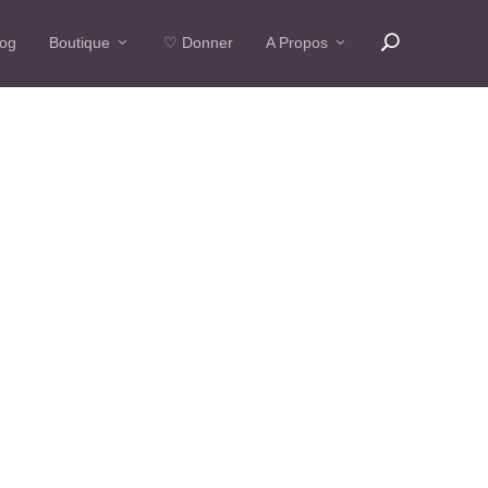
log
Boutique
♡ Donner
A Propos