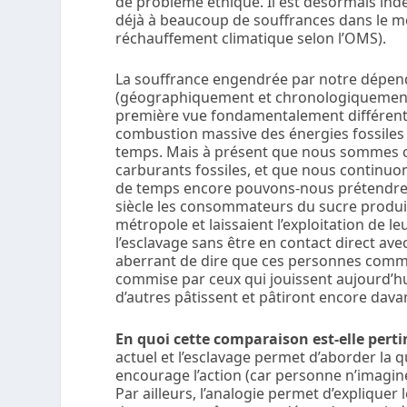
de problème éthique. Il est désormais ind
déjà à beaucoup de souffrances dans le m
réchauffement climatique selon l’OMS).
La souffrance engendrée par notre dépenda
(géographiquement et chronologiquement),
première vue fondamentalement différente
combustion massive des énergies fossile
temps. Mais à présent que nous sommes co
carburants fossiles, et que nous continuo
de temps encore pouvons-nous prétendre q
siècle les consommateurs du sucre produit 
métropole et laissaient l’exploitation de l
l’esclavage sans être en contact direct avec 
aberrant de dire que ces personnes comme
commise par ceux qui jouissent aujourd’hui
d’autres pâtissent et pâtiront encore dav
En quoi cette comparaison est-elle perti
actuel et l’esclavage permet d’aborder la 
encourage l’action (car personne n’imagin
Par ailleurs, l’analogie permet d’expliqu