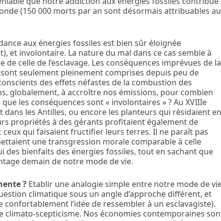
éniable que notre addiction aux énergies fossiles contribue
onde (150 000 morts par an sont désormais attribuables a
nce aux énergies fossiles est bien sûr éloignée
 et involontaire. La nature du mal dans ce cas semble à
 de celle de l’esclavage. Les conséquences imprévues de l
s sont seulement pleinement comprises depuis peu de
nscients des effets néfastes de la combustion des
ns, globalement, à accroître nos émissions, pour combien
ue les conséquences sont « involontaires » ? Au XVIIIe
dans les Antilles, ou encore les planteurs qui résidaient e
eurs propriétés à des gérants profitaient également de
ceux qui faisaient fructifier leurs terres. Il ne paraît pas
ttaient une transgression morale comparable à celle
 des bienfaits des énergies fossiles, tout en sachant que
antage demain de notre mode de vie.
nente ?
Etablir une analogie simple entre notre mode de vi
question climatique sous un angle d’approche différent, et
e confortablement l’idée de ressembler à un esclavagiste).
er le climato-scepticisme. Nos économies contemporaines son