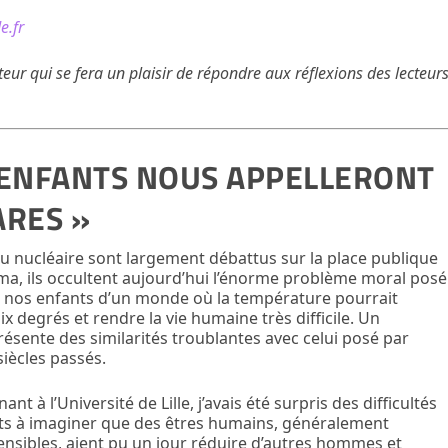
de.fr
auteur qui se fera un plaisir de répondre aux réflexions des lecteur
 ENFANTS NOUS APPELLERONT
ARES »
du nucléaire sont largement débattus sur la place publique
a, ils occultent aujourd’hui l’énorme problème moral posé
 à nos enfants d’un monde où la température pourrait
x degrés et rendre la vie humaine très difficile. Un
ésente des similarités troublantes avec celui posé par
siècles passés.
nt à l’Université de Lille, j’avais été surpris des difficultés
ts à imaginer que des êtres humains, généralement
 sensibles, aient pu un jour réduire d’autres hommes et