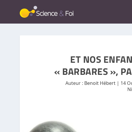
ET NOS ENFA
« BARBARES », P
Auteur :
Benoit Hébert
|
14 O
N