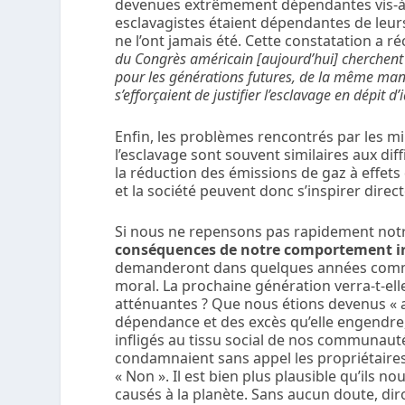
devenues extrêmement dépendantes vis-à-v
esclavagistes étaient dépendantes de leur
ne l’ont jamais été. Cette constatation a
du Congrès américain [aujourd’hui] cherchent à 
pour les générations futures, de la même mani
s’efforçaient de justifier l’esclavage en dépit
Enfin, les problèmes rencontrés par les mil
l’esclavage sont souvent similaires aux di
la réduction des émissions de gaz à effet
et la société peuvent donc s’inspirer direc
Si nous ne repensons pas rapidement notr
conséquences de notre comportement ir
demanderont dans quelques années comment
moral. La prochaine génération verra-t-elle
atténuantes ? Que nous étions devenus « a
dépendance et des excès qu’elle engendre, à
infligés au tissu social de nos communaut
condamnaient sans appel les propriétaires
« Non ». Il est bien plus plausible qu’ils
causés à la planète. Sans aucun doute, diron