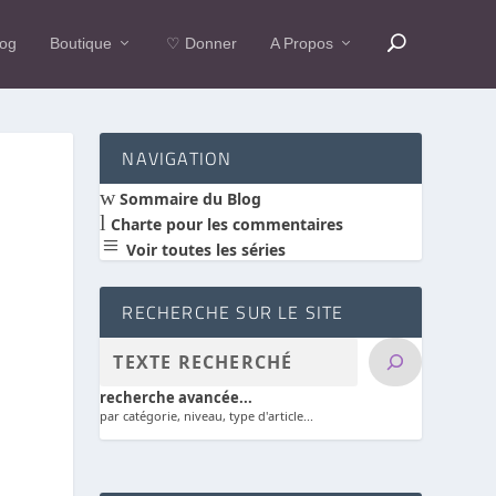
log
Boutique
♡ Donner
A Propos
NAVIGATION
w
Sommaire du Blog
l
Charte pour les commentaires
a
Voir toutes les séries
RECHERCHE SUR LE SITE
recherche avancée...
par catégorie, niveau, type d'article...