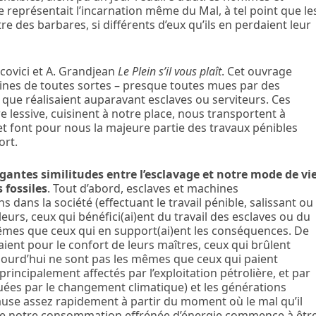
 représentait l’incarnation même du Mal, à tel point que le
re des barbares, si différents d’eux qu’ils en perdaient leur
ancovici et A. Grandjean
Le Plein s’il vous plaît
. Cet ouvrage
nes de toutes sortes – presque toutes mues par des
l que réalisaient auparavant esclaves ou serviteurs. Ces
e lessive, cuisinent à notre place, nous transportent à
et font pour nous la majeure partie des travaux pénibles
ort.
rigantes similitudes entre l’esclavage et notre mode de vi
 fossiles
. Tout d’abord, esclaves et machines
 dans la société (effectuant le travail pénible, salissant ou
eurs, ceux qui bénéfici(ai)ent du travail des esclaves ou du
mêmes que ceux qui en support(ai)ent les conséquences. De
ent pour le confort de leurs maîtres, ceux qui brûlent
ourd’hui ne sont pas les mêmes que ceux qui paient
s (principalement affectés par l’exploitation pétrolière, et par
uées par le changement climatique) et les générations
 cause assez rapidement à partir du moment où le mal qu’il
mme notre consommation effrénée d’énergie commence à êtr