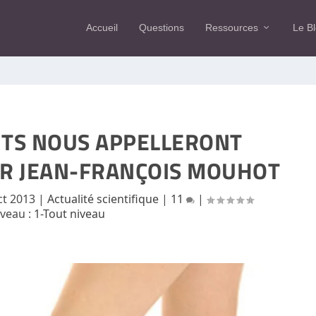
Accueil
Questions
Ressources
Le B
NTS NOUS APPELLERONT
AR JEAN-FRANÇOIS MOUHOT
ct 2013
|
Actualité scientifique
|
11
|
iveau :
1-Tout niveau