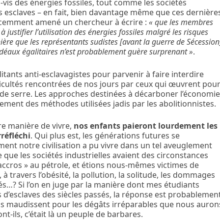
is des énergies fossiles, tout comme les sociétés
s esclaves – en fait, bien davantage même que ces dernière
 récemment amené un chercheur à écrire :
« que les membres
justifier l’utilisation des énergies fossiles malgré les risques
ère que les représentants sudistes [avant la guerre de Sécession
 d’idéaux égalitaires n’est probablement guère surprenant »
.
itants anti-esclavagistes pour parvenir à faire interdire
fficultés rencontrées de nos jours par ceux qui œuvrent pou
s de serre. Les approches destinées à décarboner l’économi
tement des méthodes utilisées jadis par les abolitionnistes.
e manière de vivre,
nos enfants paieront lourdement les
réfléchi
. Qui plus est, les générations futures se
 notre civilisation a pu vivre dans un tel aveuglement
 que les sociétés industrielles avaient des circonstances
ccros » au pétrole, et étions nous-mêmes victimes de
 travers l’obésité, la pollution, la solitude, les dommages
és…? Si l’on en juge par la manière dont mes étudiants
 d’esclaves des siècles passés, la réponse est probablemen
 nous maudissent pour les dégâts irréparables que nous auron
t-ils, c’était là un peuple de barbares.