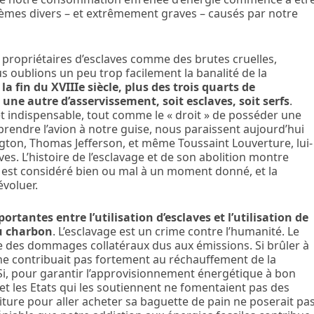
èmes divers – et extrêmement graves – causés par notre
ropriétaires d’esclaves comme des brutes cruelles,
s oublions un peu trop facilement la banalité de la
 la fin du XVIIIe siècle, plus des trois quarts de
une autre d’asservissement, soit esclaves, soit serfs
.
 et indispensable, tout comme le « droit » de posséder une
 prendre l’avion à notre guise, nous paraissent aujourd’hui
ton, Thomas Jefferson, et même Toussaint Louverture, lui-
s. L’histoire de l’esclavage et de son abolition montre
i est considéré bien ou mal à un moment donné, et la
évoluer.
ortantes entre l’utilisation d’esclaves et l’utilisation de
u charbon
. L’esclavage est un crime contre l’humanité. Le
te des dommages collatéraux dus aux émissions. Si brûler à
ne contribuait pas fortement au réchauffement de la
 Si, pour garantir l’approvisionnement énergétique à bon
t les Etats qui les soutiennent ne fomentaient pas des
iture pour aller acheter sa baguette de pain ne poserait pa