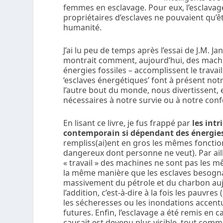
femmes en esclavage. Pour eux, l’esclavage
propriétaires d’esclaves ne pouvaient qu’êt
humanité.
J’ai lu peu de temps après l’essai de J.M. J
montrait comment, aujourd’hui, des machi
énergies fossiles – accomplissent le travai
‘esclaves énergétiques’ font à présent notr
l’autre bout du monde, nous divertissent, 
nécessaires à notre survie ou à notre conf
En lisant ce livre, je fus frappé par
les int
contemporain si dépendant des énergies
rempliss(ai)ent en gros les mêmes fonctions
dangereux dont personne ne veut). Par aill
« travail » des machines ne sont pas les 
la même manière que les esclaves besognai
massivement du pétrole et du charbon auj
l’addition, c’est-à-dire à la fois les pauvre
les sécheresses ou les inondations accent
futures. Enfin, l’esclavage a été remis en
causait est devenu plus visible, tout co