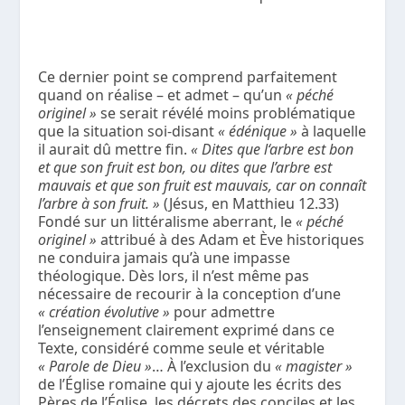
Ce dernier point se comprend parfaitement
quand on réalise – et admet – qu’un
« péché
originel »
se serait révélé moins problématique
que la situation soi-disant
« édénique »
à laquelle
il aurait dû mettre fin.
« Dites que l‘arbre est bon
et que son fruit est bon, ou dites que l’arbre est
mauvais et que son fruit est mauvais, car on connaît
l’arbre à son fruit. »
(Jésus, en Matthieu 12.33)
Fondé sur un littéralisme aberrant, le
« péché
originel »
attribué à des Adam et Ève historiques
ne conduira jamais qu’à une impasse
théologique. Dès lors, il n’est même pas
nécessaire de recourir à la conception d’une
« création évolutive »
pour admettre
l’enseignement clairement exprimé dans ce
Texte, considéré comme seule et véritable
« Parole de Dieu »
… À l’exclusion du
« magister »
de l’Église romaine qui y ajoute les écrits des
Pères de l’Église, les décrets des conciles et les