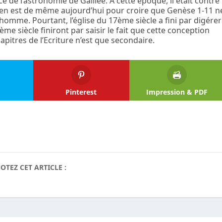
 de l’astronomie de Galilée. A cette époque, il était contre
 il en est de même aujourd’hui pour croire que Genèse 1-11 n
’homme. Pourtant, l’église du 17
ème
siècle a fini par digérer
ème
siècle finiront par saisir le fait que cette conception
apitres de l’Ecriture n’est que secondaire.
Pinterest
Impression & PDF
OTEZ CET ARTICLE :