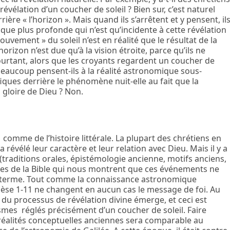
évélation d’un coucher de soleil ? Bien sur, c’est naturel
rrière « l’horizon ». Mais quand ils s’arrêtent et y pensent, il
sique plus profonde qui n’est qu’incidente à cette révélation
uvement » du soleil n’est en réalité que le résultat de la
l’horizon n’est due qu’à la vision étroite, parce qu’ils ne
ourtant, alors que les croyants regardent un coucher de
beaucoup pensent-ils à la réalité astronomique sous-
fiques derrière le phénomène nuit-elle au fait que la
a gloire de Dieu ? Non.
 comme de l’histoire littérale. La plupart des chrétiens en
a révélé leur caractère et leur relation avec Dieu. Mais il y a
(traditions orales, épistémologie ancienne, motifs anciens,
res de la Bible qui nous montrent que ces événements ne
 terme. Tout comme la connaissance astronomique
èse 1-11 ne changent en aucun cas le message de foi. Au
 du processus de révélation divine émerge, et ceci est
es réglés précisément d’un coucher de soleil. Faire
éalités conceptuelles anciennes sera comparable au