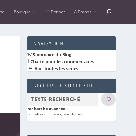
log
Boutique
♡ Donner
A Propos
NAVIGATION
w
Sommaire du Blog
l
Charte pour les commentaires
a
Voir toutes les séries
RECHERCHE SUR LE SITE
recherche avancée...
par catégorie, niveau, type d'article...