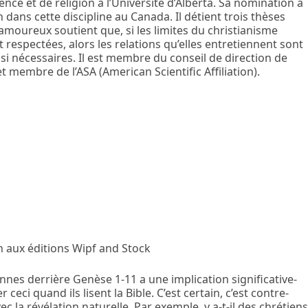
ce et de religion à l’Université d’Alberta. Sa nomination à
n dans cette discipline au Canada. Il détient trois thèses
 Lamoureux soutient que, si les limites du christianisme
t respectées, alors les relations qu’elles entretiennent sont
 nécessaires. Il est membre du conseil de direction de
et membre de l’ASA (American Scientific Affiliation).
on aux éditions Wipf and Stock
nnes derrière Genèse 1-11 a une implication significative-
eci quand ils lisent la Bible. C’est certain, c’est contre-
ec la révélation naturelle. Par exemple, y a-t-il des chrétien