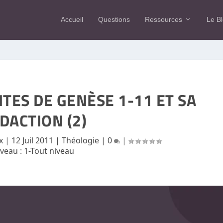
Accueil
Questions
Ressources
Le B
ITES DE GENÈSE 1-11 ET SA
DACTION (2)
x
|
12 Juil 2011
|
Théologie
|
0
|
iveau :
1-Tout niveau