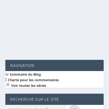
calviniste » au profit – nous semble-t-il – d’une
plus grande liberté humaine et d’une plus
grande sensibilité divine interagissant avec
l’homme.
LIRE LA SUITE
NAVIGATION
w
Sommaire du Blog
l
Charte pour les commentaires
a
Voir toutes les séries
RECHERCHE SUR LE SITE