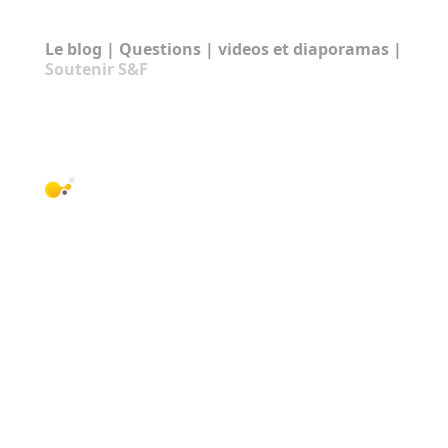
RUBRIQUES:
Le blog
|
Questions
|
videos et diaporamas
|
Soutenir S&F
NOUS CONNAÎTRE
© Science & Foi 2010-2026 |
Mentions légales