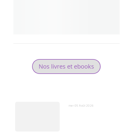
Nos livres et ebooks
DERNIERS ARTICLES
mer 05 Août 2026
L’IA, miroir de nos peurs et
substitut de nos cœurs