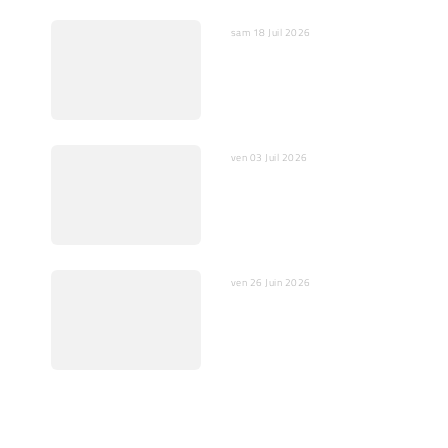
sam 18 Juil 2026
IA : Entre opportunités et
dangers pour l’humain et
la société
ven 03 Juil 2026
Quelques mots sur
l’ajustement fin
ven 26 Juin 2026
En Vidéo : Scientifique et
prêtre catholique pour un
débat relevé Klein /
Magnin