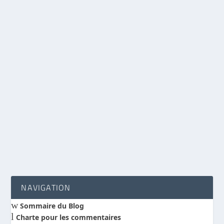
Archives de la FLTE en ligne gratuitement
par
Benoit Hébert
|
Fév 19, 2016
|
Actualité Science et Foi
|
0
|
La Faculté libre de théologie évangélique de
Vaux sur Seine met gracieusement en ligne des
dizaines d’articles extraits de sa revue Fac
Réflexion publiés entre 1986 et 2000. Certains
traitent des rapports science et foi (éthique,
épistémologie, archéologie, origines de
l’homme).
LIRE LA SUITE
NAVIGATION
w
Sommaire du Blog
l
Charte pour les commentaires