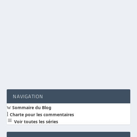
« L’australopithèque Lucy était bipède… et
peut-être arboricole ! »
par
Benoit Hébert
|
Nov 5, 2012
|
Actualité scientifique
|
0
|
« Lucy pouvait à la fois marcher sur ses deux
jambes et évoluer dans les arbres ! C’est ce
que...
LIRE LA SUITE
NAVIGATION
w
Sommaire du Blog
l
Charte pour les commentaires
a
Voir toutes les séries