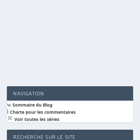
Le « visage de Dieu » des frères Bogdanov
par
Benoit Hébert
|
Nov 18, 2010
|
Discussion de livres
|
4
|
Je viens de finir la lecture du « visage de Dieu »
des frères Bogdanov. Comme beaucoup, j’ai...
LIRE LA SUITE
NAVIGATION
w
Sommaire du Blog
l
Charte pour les commentaires
a
Voir toutes les séries
RECHERCHE SUR LE SITE