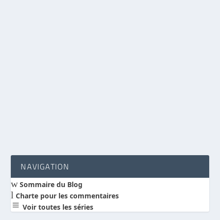
Libre comme un quark : Le paradoxe de la liberté
et de l’intimité
par
Vincent Breton
|
Jan 30, 2026
|
Bible et science
|
80
|
Paradoxe quantique : les quarks sont plus
libres quand ils restent proches. Et si la vraie
liberté naissait aussi de l’intimité avec le Christ ?
LIRE LA SUITE
NAVIGATION
w
Sommaire du Blog
l
Charte pour les commentaires
a
Voir toutes les séries