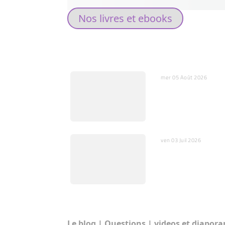
Nos livres et ebooks
DERNIERS ARTICLES
mer 05 Août 2026
L’IA, miroir de nos
substitut de nos c
ven 03 Juil 2026
Quelques mots sur
l’ajustement fin
RUBRIQUES:
Le blog
|
Questions
|
videos et diapor