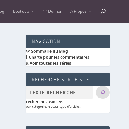
log
Boutique
♡ Donner
A Propos
NAVIGATION
w
Sommaire du Blog
l
Charte pour les commentaires
a
Voir toutes les séries
RECHERCHE SUR LE SITE
recherche avancée...
par catégorie, niveau, type d'article...