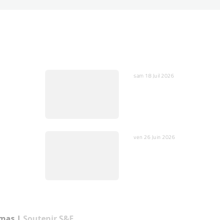
sam 18 Juil 2026
 peurs et
IA : Entre opportunités et
œurs
dangers pour l’humain et 
société
ven 26 Juin 2026
En Vidéo : Scientifique et
prêtre catholique pour un
débat relevé Klein / Magn
amas
|
Soutenir S&F