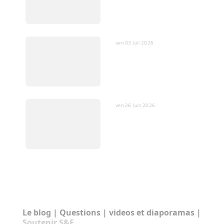
dangers pour l’humain et
la société
ven 03 Juil 2026
Quelques mots sur
l’ajustement fin
ven 26 Juin 2026
En Vidéo : Scientifique et
prêtre catholique pour un
débat relevé Klein /
Magnin
RUBRIQUES:
Le blog
|
Questions
|
videos et diaporamas
|
Soutenir S&F