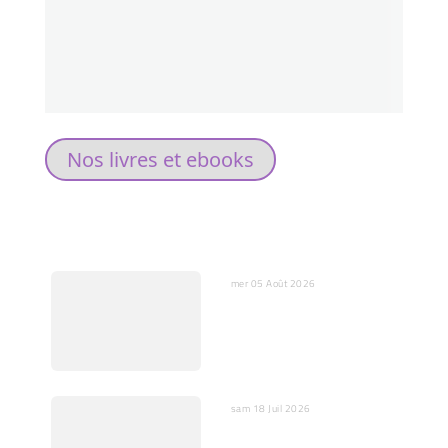
Nos livres et ebooks
DERNIERS ARTICLES
mer 05 Août 2026
L’IA, miroir de nos peurs et
substitut de nos cœurs
sam 18 Juil 2026
IA : Entre opportunités et