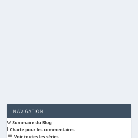
Discussion à propos du « Labyrinthe des
origines » d’Alfred Kuen, partie 6
par
Benoit Hébert
|
Oct 3, 2011
|
Discussion de livres
|
0
|
partie 6 sur 14 pour la série
Discussion à
propos du "Labyrinthe des origines" d'Alfred
Kuen
LIRE LA SUITE
NAVIGATION
w
Sommaire du Blog
l
Charte pour les commentaires
a
Voir toutes les séries