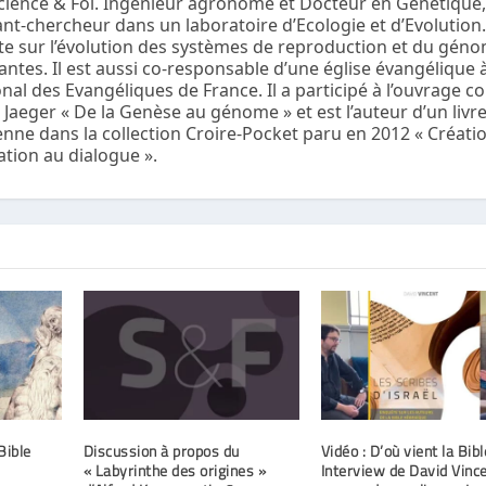
Science & Foi. Ingénieur agronome et Docteur en Génétique, 
nt-chercheur dans un laboratoire d’Ecologie et d’Evolution
rte sur l’évolution des systèmes de reproduction et du gén
ntes. Il est aussi co-responsable d’une église évangélique à 
l des Evangéliques de France. Il a participé à l’ouvrage col
a Jaeger « De la Genèse au génome » et est l’auteur d’un livr
tienne dans la collection Croire-Pocket paru en 2012 « Créati
ation au dialogue ».
Bible
Discussion à propos du
Vidéo : D’où vient la Bibl
« Labyrinthe des origines »
Interview de David Vinc