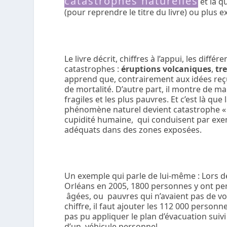
catastrophes naturelles
et la q
(pour reprendre le titre du livre) ou plus
Le livre décrit, chiffres à l’appui, les d
catastrophes :
éruptions volcaniques
,
tr
apprend que, contrairement aux idées reçu
de mortalité. D’autre part, il montre de 
fragiles et les plus pauvres. Et c’est là que
phénomène naturel devient catastrophe « n
cupidité humaine, qui conduisent par ex
adéquats dans des zones exposées.
Un exemple qui parle de lui-même : Lors de
Orléans en 2005, 1800 personnes y ont per
âgées, ou pauvres qui n’avaient pas de voit
chiffre, il faut ajouter les 112 000 person
pas pu appliquer le plan d’évacuation suiv
d’un véhicule personnel.