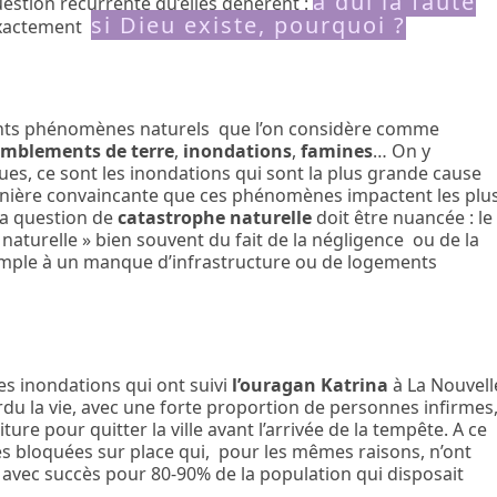
à qui la faute
uestion récurrente qu’elles génèrent :
si Dieu existe, pourquoi ?
 exactement
ifférents phénomènes naturels que l’on considère comme
emblements de terre
,
inondations
,
famines
… On y
es, ce sont les inondations qui sont la plus grande cause
manière convaincante que ces phénomènes impactent les plu
 la question de
catastrophe naturelle
doit être nuancée : le
aturelle » bien souvent du fait de la négligence ou de la
emple à un manque d’infrastructure ou de logements
s inondations qui ont suivi
l’ouragan Katrina
à La Nouvell
du la vie, avec une forte proportion de personnes infirmes
ure pour quitter la ville avant l’arrivée de la tempête. A ce
nes bloquées sur place qui, pour les mêmes raisons, n’ont
i avec succès pour 80-90% de la population qui disposait