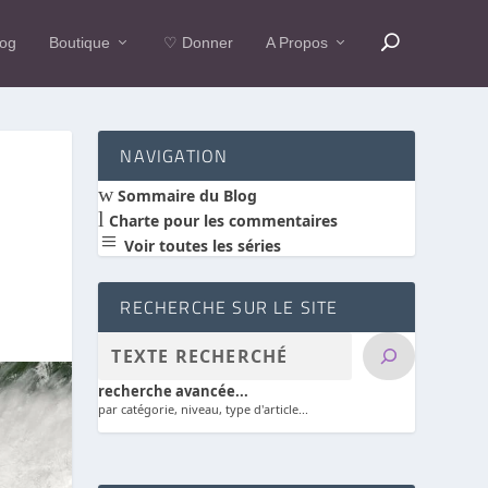
log
Boutique
♡ Donner
A Propos
NAVIGATION
w
Sommaire du Blog
l
Charte pour les commentaires
a
Voir toutes les séries
RECHERCHE SUR LE SITE
recherche avancée...
par catégorie, niveau, type d'article...