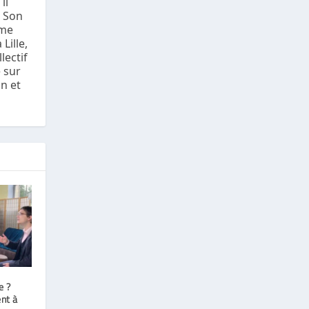
il
. Son
ome
Lille,
lectif
e sur
on et
e ?
ent à