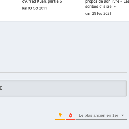
d’Alfred Kuen, partie 6
propos de son livre « Le
scribes d’Israël »
lun 03 Oct 2011
dim 28 Fév 2021
Le plus ancien en 1er