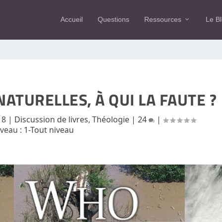
Accueil
Questions
Ressources
Le B
ATURELLES, À QUI LA FAUTE ?
18
|
Discussion de livres
,
Théologie
|
24
|
iveau :
1-Tout niveau