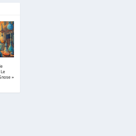
le
 Le
Gnose »