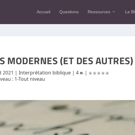
Accueil
Questions
Ressources
Le B
S MODERNES (ET DES AUTRES)
t 2021
|
Interprétation biblique
|
4
|
iveau :
1-Tout niveau