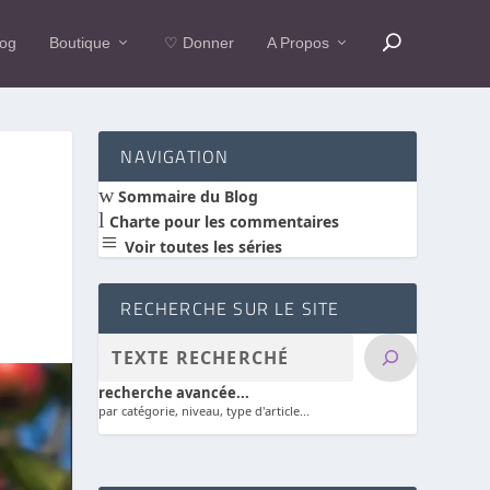
log
Boutique
♡ Donner
A Propos
NAVIGATION
w
Sommaire du Blog
l
Charte pour les commentaires
a
Voir toutes les séries
RECHERCHE SUR LE SITE
recherche avancée...
par catégorie, niveau, type d'article...