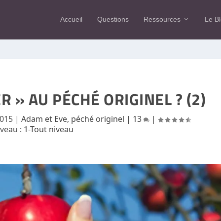
Accueil
Questions
Ressources
Le B
 » AU PÉCHÉ ORIGINEL ? (2)
2015
|
Adam et Eve, péché originel
|
13
|
iveau :
1-Tout niveau