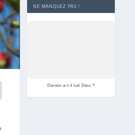
NE MANQUEZ PAS !
Darwin a-t-il tué Dieu ?
e