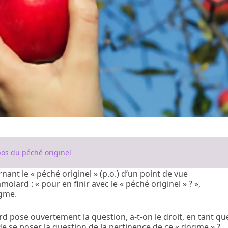
pos du péché originel
nt le « péché originel » (p.o.) d’un point de vue
molard : « pour en finir avec le « péché originel » ? »,
ogme.
d pose ouvertement la question, a-t-on le droit, en tant qu
de se poser la question de la pertinence de ce « dogme » ?