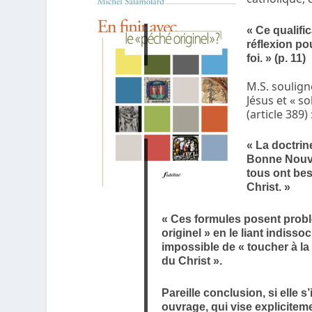
« Ce qualific
réflexion po
foi. » (p. 11)
M.S. souligne
Jésus et « s
(article 389) 
« La doctrine
Bonne Nouve
tous ont beso
Christ. »
« Ces formules posent prob
originel » en le liant indiss
impossible de « toucher à la
du Christ ».
Pareille conclusion, si elle s
ouvrage, qui vise expliciteme