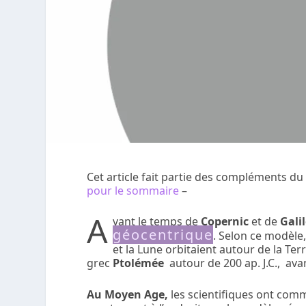
Cet article fait partie des compléments du
pour le sommaire
–
A
vant le temps de
Copernic
et de
Gali
géocentrique
. Selon ce modèle
et la Lune orbitaient autour de la Ter
grec
Ptolémée
autour de 200 ap. J.C., ava
Au Moyen Age,
les scientifiques ont com