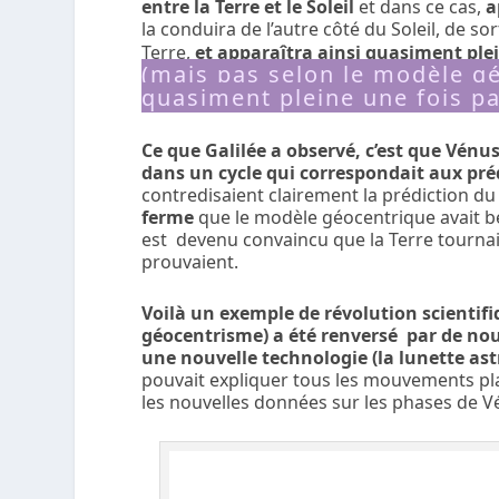
entre la Terre et le Soleil
et dans ce cas,
a
la conduira de l’autre côté du Soleil, de sor
Terre,
et apparaîtra ainsi quasiment ple
(mais pas selon le modèle g
quasiment pleine une fois pa
Ce que Galilée a observé, c’est que Vénu
dans un cycle qui correspondait aux pré
contredisaient clairement la prédiction du
ferme
que le modèle géocentrique avait be
est devenu convaincu que la Terre tournait
prouvaient.
Voilà un exemple de révolution scientif
géocentrisme) a été renversé par de nou
une nouvelle technologie (la lunette a
pouvait expliquer tous les mouvements pla
les nouvelles données sur les phases de V