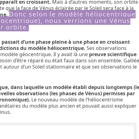
pparaît en croissant.
Mais à d’autres moments, son orbite
te que la face de Vénus éclairée par le Soleil sera face à la
Donc selon le modèle héliocentrique
ine.
éocentrique), nous verrions une Vénus
r orbite.
s passait d’une phase pleine à une phase en croissant
dictions du modèle héliocentrique.
Ses observations
 modèle géocentrique. Il y avait là une
preuve scientifique
soin d’être réparé ou était faux dans son ensemble. Galilé
 autour d’un Soleil stationnaire et que ses observations le
ique, dans laquelle un modèle établi depuis longtemps (l
velles observations (les phases de Vénus)
permises par
stronomique).
Le nouveau modèle de l’héliocentrisme
nétaires du modèle plus ancien et pouvait aussi expliquer
énus.