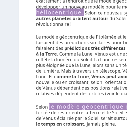
exactement à l’endroit que le modèle géoc
développer un nouveau modèle pour le m
héliocentrique.
Selon ce nouveau s
autres planètes orbitent autour
du Soleil
révolutionnaire !
Le modèle géocentrique de Ptolémée et le
faisaient des prédictions similaires pour 
faisaient des
prédictions très différentes
à la Terre.
Comme la Lune, Vénus est une sph
reflète la lumière du Soleil. La Lune resse
plus éloignée que la Lune, alors sans un 
de lumière. Mais à travers un télescope, 
Lune. Et
comme la Lune, Vénus peut avoi
nouvelle ou en croissant, selon l’orientatio
de Vénus dépendent des positions relatives 
relatives dépendent des orbites (voir le d
le modèle géocentrique 
Selon
forcée de rester entre la Terre et le Solei
de Vénus éclairée par le Soleil serait surt
le temps en croissant,
jamais pleine.