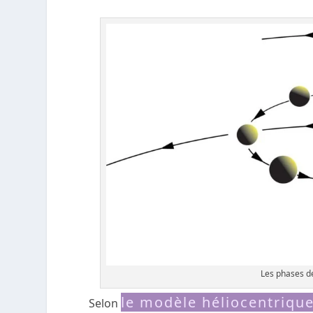
Les phases d
le modèle héliocentrique
Selon