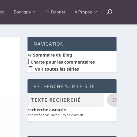
log
Boutique
♡ Donner
A Propos
NAVIGATION
w
Sommaire du Blog
l
Charte pour les commentaires
a
Voir toutes les séries
RECHERCHE SUR LE SITE
recherche avancée...
par catégorie, niveau, type d'article...