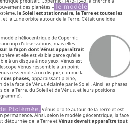
entrique prédisait. Copernic (1473-1543) a cherché à
le modèle
ouvement des planètes –
ystème,
le Soleil est stationnaire, la Terre et toutes les
, et la Lune orbite autour de la Terre. C’était une idée
 modèle héliocentrique de Copernic
beaucoup d’observations, mais elles
 sur la façon dont Vénus apparaîtrait
ère et elle est visible parce qu’elle
mble à un disque à nos yeux. Vénus est
télescope Vénus ressemble à un point
Vénus ressemble à un disque, comme la
r des phases,
apparaissant pleine,
n de la face de Vénus éclairée par le Soleil. Ainsi les phases
de la Terre, du Soleil et de Vénus, et leurs positions
iagramme).
de Ptolémée,
Vénus orbite autour de la Terre et est
l en permanence. Ainsi, selon le modèle géocentrique, la face
out détournée de la Terre et
Vénus devrait apparaître tout