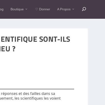
log
Boutique
♡ Donner
A Propos
ENTIFIQUE SONT-ILS
IEU ?
réponses et des failles dans sa
ent, les scientifiques les voient