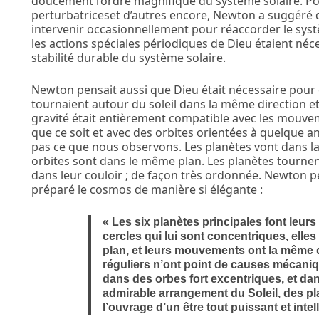
doucement l’ordre magnifique du système solaire. Po
perturbatriceset d’autres encore, Newton a suggéré
intervenir occasionnellement pour réaccorder le systè
les actions spéciales périodiques de Dieu étaient né
stabilité durable du système solaire.
Newton pensait aussi que Dieu était nécessaire pour
tournaient autour du soleil dans la même direction et
gravité était entièrement compatible avec les mouve
que ce soit et avec des orbites orientées à quelque angl
pas ce que nous observons. Les planètes vont dans la
orbites sont dans le même plan. Les planètes tourne
dans leur couloir ; de façon très ordonnée. Newton p
préparé le cosmos de manière si élégante :
« Les six planètes principales font leur
cercles qui lui sont concentriques, elle
plan, et leurs mouvements ont la même
réguliers n’ont point de causes mécani
dans des orbes fort excentriques, et dans
admirable arrangement du Soleil, des pl
l’ouvrage d’un être tout puissant et intelli