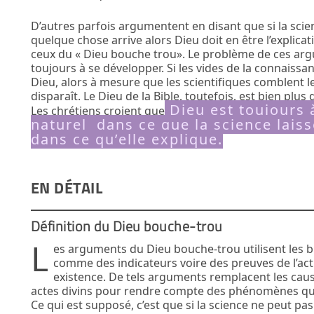
D’autres parfois argumentent en disant que si la sc
quelque chose arrive alors Dieu doit en être l’explica
ceux du « Dieu bouche trou». Le problème de ces arg
toujours à se développer. Si les vides de la connaissa
Dieu, alors à mesure que les scientifiques comblent le
disparaît. Le Dieu de la Bible, toutefois, est bien plu
Dieu est toujours 
Les chrétiens croient que
naturel dans ce que la science lais
dans ce qu’elle explique.
EN DÉTAIL
Définition du Dieu bouche-trou
L
es arguments du Dieu bouche-trou utilisent les b
comme des indicateurs voire des preuves de l’ac
existence. De tels arguments remplacent les cause
actes divins pour rendre compte des phénomènes que 
Ce qui est supposé, c’est que si la science ne peut