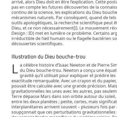
arrivé, alors Dieu doit en être l’explication. Cette po
pas en compte les futures découvertes de la connaiss
continu de la science, les explications du Dieu bouc
mécanismes naturels. Par conséquent, quand de tels
outils apologétiques, la recherche scientifique peut 
Dieu, et ce non nécessairement[i]. Le mouvement récen
Design : ID) met en lumière ce problème. Certains ar
irréductible de l’œil humain ou le flagelle bactérien
découvertes scientifiques.
Illustration du Dieu bouche-trou
L
a célèbre histoire d’Isaac Newton et de Pierre S
du Dieu bouche-trou. Newton a conçu une équati
gravité qu’il utilisait pour expliquer et prédire
exactitude remarquable. Avec un crayon et du papier, 
pouvait être calculée avec une grande précision. Mais
gravitationnelles les unes avec les autres, pas seulem
Terre dépasse Mars dans son orbite autour du soleil, i
entre les deux planètes ; petite, certes, mais significa
interplanétaires arrivent souvent – plusieurs fois p
soupçonnait que ces perturbations gravitationnelles