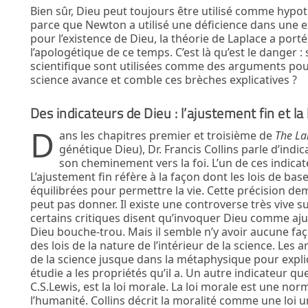
Bien sûr, Dieu peut toujours être utilisé comme hypoth
parce que Newton a utilisé une déficience dans une 
pour l’existence de Dieu, la théorie de Laplace a port
l’apologétique de ce temps. C’est là qu’est le danger : 
scientifique sont utilisées comme des arguments pour l
science avance et comble ces brèches explicatives ?
Des indicateurs de Dieu : l’ajustement fin et la 
D
ans les chapitres premier et troisième de
The L
génétique Dieu), Dr. Francis Collins parle d’indi
son cheminement vers la foi. L’un de ces indicate
L’ajustement fin réfère à la façon dont les lois de ba
équilibrées pour permettre la vie. Cette précision de
peut pas donner. Il existe une controverse très vive sur
certains critiques disent qu’invoquer Dieu comme aju
Dieu bouche-trou. Mais il semble n’y avoir aucune faço
des lois de la nature de l’intérieur de la science. Les
de la science jusque dans la métaphysique pour expl
étudie a les propriétés qu’il a. Un autre indicateur qu
C.S.Lewis, est la loi morale. La loi morale est une nor
l’humanité. Collins décrit la moralité comme une loi uni