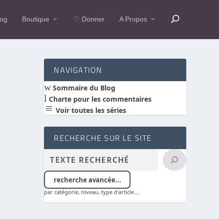
log
Boutique
♡ Donner
A Propos
NAVIGATION
w
Sommaire du Blog
l
Charte pour les commentaires
a
Voir toutes les séries
RECHERCHE SUR LE SITE
recherche avancée...
par catégorie, niveau, type d'article...