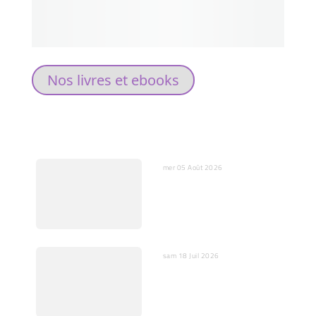
Nos livres et ebooks
DERNIERS ARTICLES
mer 05 Août 2026
L’IA, miroir de nos peurs et
substitut de nos cœurs
sam 18 Juil 2026
IA : Entre opportunités et
dangers pour l’humain et
la société