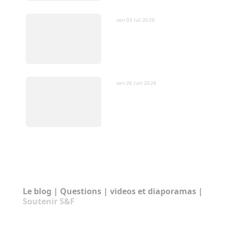
ven 03 Juil 2026
Quelques mots sur
l’ajustement fin
ven 26 Juin 2026
En Vidéo : Scientifique et
prêtre catholique pour un
débat relevé Klein /
Magnin
RUBRIQUES:
Le blog
|
Questions
|
videos et diaporamas
|
Soutenir S&F