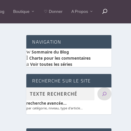
log
Boutique
♡ Donner
A Propos
NAVIGATION
w
Sommaire du Blog
l
Charte pour les commentaires
a
Voir toutes les séries
RECHERCHE SUR LE SITE
recherche avancée...
par catégorie, niveau, type d'article...