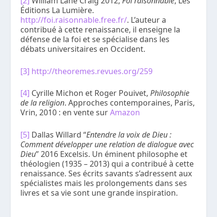
[2]
William Lane Craig 2012,
Foi raisonnable
, Les
Éditions La Lumière.
http://foi.raisonnable.free.fr/
. L’auteur a
contribué à cette renaissance, il enseigne la
défense de la foi et se spécialise dans les
débats universitaires en Occident.
[3]
http://theoremes.revues.org/259
[4]
Cyrille Michon et Roger Pouivet,
Philosophie
de la religion
. Approches contemporaines, Paris,
Vrin, 2010 : en vente sur
Amazon
[5]
Dallas Willard “
Entendre la voix de Dieu :
Comment développer une relation de dialogue avec
Dieu
” 2016 Excelsis. Un éminent philosophe et
théologien (1935 – 2013) qui a contribué à cette
renaissance. Ses écrits savants s’adressent aux
spécialistes mais les prolongements dans ses
livres et sa vie sont une grande inspiration.