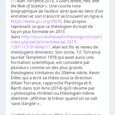
[1]
Alan Torrance 2015, «
God’s Wrath, Hell, and
the Role of Science ».
Une courte note
biographique de l’auteur ainsi que les liens d’un
entretien et son transcrit se trouvent en ligne à
https://www.gci.org/YI076
. Des propos
reprenant ce que ce théologien écrivait de
façon plus formelle en 2013
dans
http://journalofanalytictheology.com/jat/i
ndex.php/jat/article/view/jat.2013-
1.001113191404a/17
. Alan est fils et neveu de
théologiens éminents. Son oncle, T.F. Torrance
lauréat Templeton 1978 qui avait aussi une
formation scientifique, est considéré par
plusieurs comme un des plus grands
théologiens trinitaires du 20
ième
siècle. Kevin
Diller, qui a écrit sa thèse sous la direction
d’Alan Torrance, rapproche Plantinga et K.
Barth dans son livre (2014) qu’il résume par
« philosophe chrétien ou théologien même
dilemme : affirmer le trésor quand on se sait
‘vase d’argile’ « .