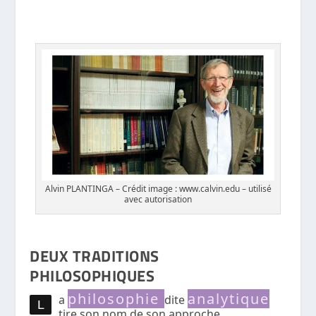
Alvin PLANTINGA – Crédit image : www.calvin.edu – utilisé
avec autorisation
DEUX TRADITIONS
PHILOSOPHIQUES
philosophie
analytique
a
dite
L
tire son nom de son approche