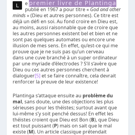
premier livre de Plantinga
e
L
publié en 1967 a pour titre «
God and other
minds
» (Dieu et autres personnes). Ce titre est
déjà un défi en soi. Au fond croire en Dieu est,
au moins, aussi raisonnable que de croire que
les autres personnes existent bel et bien et ne
sont pas quelques automates ou encore une
illusion de mes sens. En effet, qu’est-ce qui me
prouve que je ne suis pas qu’un cerveau
dans une cuve branché à un super ordinateur
par une myriade d’électrodes ? S’il s’avère que
Dieu ou ces autres personnes cherchent à
dialoguer
[5]
et se faire connaître, cela devrait
renforcer la preuve de leur existence!
Plantinga s’attaque ensuite au
problème du
mal
, sans doute, une des objections les plus
sérieuses pour les théistes; surtout avant que
lui-même s’y soit penché dessus! En effet les
théistes croient que Dieu est Bon (
B
), que Dieu
est tout puissant (
P
) mais on sait que le mal
existe (
M
). Un article classique prétendait