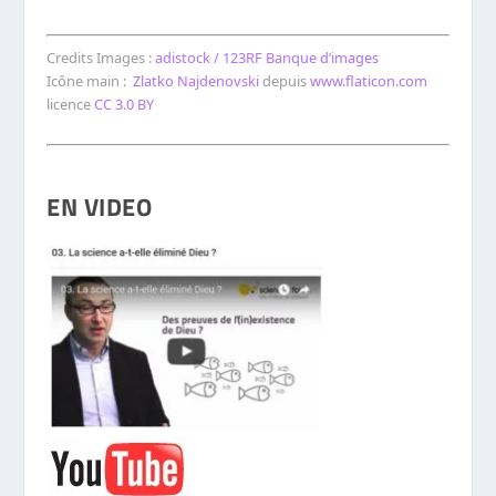
Credits Images :
adistock / 123RF Banque d’images
Icône main :
Zlatko Najdenovski
depuis
www.flaticon.com
licence
CC 3.0 BY
EN VIDEO