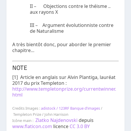
II – Objections contre le théisme ..
aux rayons X
III – Argument évolutionniste contre
de Naturalisme
A très bientôt donc, pour aborder le premier
chapitre…
NOTE
[1] Article en anglais sur Alvin Plantiga, lauréat
2017 du prix Templeton :
http://www.templetonprize.org/currentwinner.
html
Credits Images :
adistock / 123RF Banque d’images
/
Templeton Prize / John Harrison
Zlatko Najdenovski
depuis
Icône main :
www.flaticon.com
licence
CC 3.0 BY