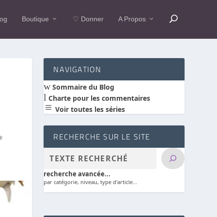
log
Boutique
♡ Donner
A Propos
NAVIGATION
w
Sommaire du Blog
l
Charte pour les commentaires
a
Voir toutes les séries
RECHERCHE SUR LE SITE
recherche avancée...
par catégorie, niveau, type d'article...