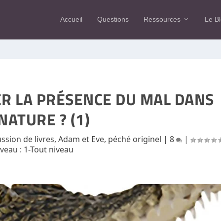
Accueil
Questions
Ressources
Le B
R LA PRÉSENCE DU MAL DANS
NATURE ? (1)
ssion de livres
,
Adam et Eve, péché originel
|
8
|
iveau :
1-Tout niveau