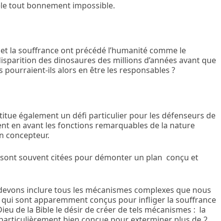
èle tout bonnement impossible.
 et la souffrance ont précédé l’humanité comme le
disparition des dinosaures des millions d’années avant que
 pourraient-ils alors en être les responsables ?
titue également un défi particulier pour les défenseurs de
tent en avant les fonctions remarquables de la nature
n concepteur.
» sont souvent citées pour démonter un plan conçu et
devons inclure tous les mécanismes complexes que nous
 qui sont apparemment conçus pour infliger la souffrance
u Dieu de la Bible le désir de créer de tels mécanismes : la
 particulièrement bien conçue pour exterminer plus de 2