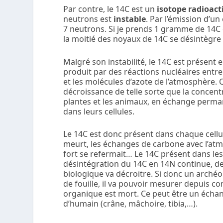
Par contre, le
14
C est un
isotope radioact
neutrons est
instable
. Par l’émission d’un
7 neutrons. Si je prends 1 gramme de
14
C
la moitié des noyaux de
14
C se désintègre
Malgré son instabilité, le
14
C est présent 
produit par des réactions nucléaires entre
et les molécules d’azote de l’atmosphère.
décroissance de telle sorte que la concen
plantes et les animaux, en échange perman
dans leurs cellules.
Le
14
C est donc présent dans chaque cellu
meurt, les échanges de carbone avec l’atm
fort se refermait… Le
14
C présent dans les
désintégration du
14
C en
14
N continue, de
biologique va décroitre. Si donc un archéo
de fouille, il va pouvoir mesurer depuis c
organique est mort. Ce peut être un échan
d’humain (crâne, mâchoire, tibia,…).