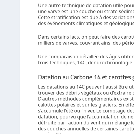
Une autre technique de datation utile pour
une varve est une couche ou strate sédime
Cette stratification est due à des variation
des événements climatiques et géologique
Dans certains lacs, on peut faire des caro
milliers de varves, couvrant ainsi des péri
Une comparaison détaillée des âges obten
trois techniques,
14
C, dendrochronologie e
Datation au Carbone 14 et carottes g
Les datations au
14
C peuvent aussi être ut
trouver des débris végétaux ou d’extraire 
D’autres méthodes complémentaires exist
calottes polaires et sur les glaciers. En eff
s’accumule l’été ou l’hiver. Le comptage d
datation, pourvu que l’accumulation de neig
détruite par l’action du vent qui mélange
des couches annuelles de certaines carott