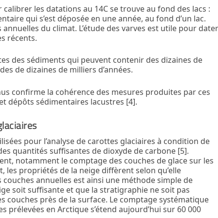
 calibrer les datations au
14
C se trouve au fond des lacs :
ntaire qui s’est déposée en une année, au fond d’un lac.
s annuelles du climat. L’étude des varves est utile pour date
s récents.
ttes des sédiments qui peuvent contenir des dizaines de
odes de dizaines de milliers d’années.
us confirme la cohérence des mesures produites par ces
t dépôts sédimentaires lacustres [4].
laciaires
ilisées pour l’analyse de carottes glaciaires à condition de
des quantités suffisantes de dioxyde de carbone [5].
ent, notamment le comptage des couches de glace sur les
et, les propriétés de la neige diffèrent selon qu’elle
es couches annuelles est ainsi une méthode simple de
e soit suffisante et que la stratigraphie ne soit pas
 les couches près de la surface. Le comptage systématique
es prélevées en Arctique s’étend aujourd’hui sur 60 000