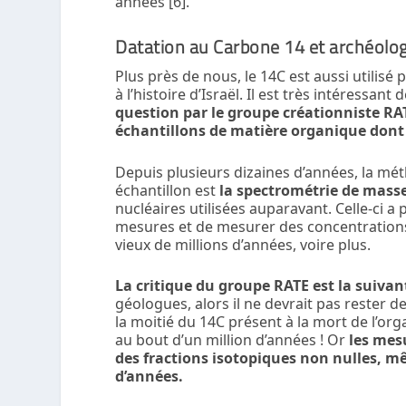
années [6].
Datation au Carbone 14 et archéologi
Plus près de nous, le
14
C est aussi utilisé
à l’histoire d’Israël. Il est très intéressant
question par le groupe créationniste RA
échantillons de matière organique dont
Depuis plusieurs dizaines d’années, la mé
échantillon est
la spectrométrie de mass
nucléaires utilisées auparavant. Celle-ci 
mesures et de mesurer des concentration
vieux de millions d’années, voire plus.
La critique du groupe RATE est la suivan
géologues, alors il ne devrait pas rester d
la moitié du
14
C présent à la mort de l’or
au bout d’un million d’années ! Or
les mes
des fractions isotopiques non nulles, m
d’années.