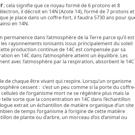
if
; cela signifie que ce noyau formé de 6 protons et 8
 électron, il décroit en
14
N (Azote 14), formé de 7 protons et
 que je place dans un coffre-fort, il faudra 5730 ans pour qu
 ainsi en
14
N.
en permanence dans l’atmosphère de la Terre parce qu’il est
 les rayonnements ionisants issus principalement du soleil
 Cette production continue de
14
C est compensée par sa
tration en
14
C dans l’atmosphère atteint un équilibre. Les
ent avec l’atmosphère par la respiration, absorbent le
14
C
le de chaque être vivant qui respire. Lorsqu’un organisme
osphère cessent : c’est un peu comme si la porte du coffre
 cellules de l’organisme mort ne se régénère plus mais la
 telle sorte que la concentration en
14
C dans l’échantillon
logue extrait un échantillon de matière organique d’un site
ombien de temps l’organisme à l’origine de cette matière
tillon de plante ou d’arbre, un morceau d’os d’animal ou