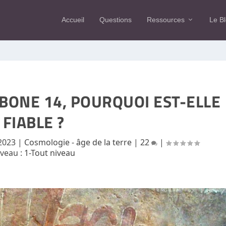
Accueil
Questions
Ressources
Le B
BONE 14, POURQUOI EST-ELLE
FIABLE ?
2023
|
Cosmologie - âge de la terre
|
22
|
iveau :
1-Tout niveau