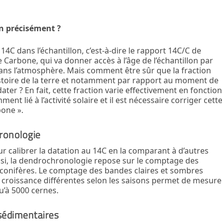
n précisément ?
u
14
C dans l’échantillon, c’est-à-dire le rapport
14
C/C de
e Carbone, qui va donner accès à l’âge de l’échantillon par
ans l’atmosphère. Mais comment être sûr que la fraction
istoire de la terre et notamment par rapport au moment de
ater ? En fait, cette fraction varie effectivement en fonctio
t lié à l’activité solaire et il est nécessaire corriger cett
bone ».
ronologie
 calibrer la datation au
14
C en la comparant à d’autres
si, la dendrochronologie repose sur le comptage des
 conifères. Le comptage des bandes claires et sombres
 croissance différentes selon les saisons permet de mesure
qu’à 5000 cernes.
sédimentaires