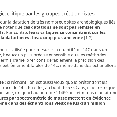
e, critique par les groupes créationnistes
 pour la datation de très nombreux sites archéologiques liés
 de noter que
ces datations ne sont pas remises en
TE.
Par contre,
leurs critiques se concentrent sur les
 la datation est beaucoup plus ancienne
[1-2].
thode utilisée pour mesurer la quantité de
14
C dans un
e,
beaucoup plus précise et sensible que les méthodes
a permis d’améliorer considérablement la précision des
s extrêmement faibles de
14
C, même dans des échantillons
te :
si l’échantillon est aussi vieux que le prétendent les
e trace de
14
C. En effet, au bout de 5730 ans, il ne reste que
ganisme, un quart au bout de 11460 ans et moins d’un atom
ures par spectrométrie de masse mettent en évidence
ême dans des échantillons vieux de lus d’un million