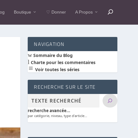
log
Boutique
♡ Donner
A Propos
NAVIGATION
w
Sommaire du Blog
l
Charte pour les commentaires
a
Voir toutes les séries
RECHERCHE SUR LE SITE
recherche avancée...
par catégorie, niveau, type d'article...