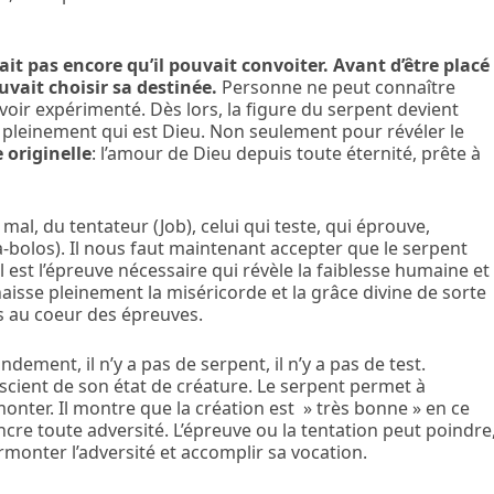
 pas encore qu’il pouvait convoiter. Avant d’être placé
uvait choisir sa destinée.
Personne ne peut connaître
voir expérimenté. Dès lors, la figure du serpent devient
pleinement qui est Dieu. Non seulement pour révéler le
 originelle
: l’amour de Dieu depuis toute éternité, prête à
al, du tentateur (Job), celui qui teste, qui éprouve,
ia-bolos). Il nous faut maintenant accepter que le serpent
 est l’épreuve nécessaire qui révèle la faiblesse humaine et
isse pleinement la miséricorde et la grâce divine de sorte
s au coeur des épreuves.
ment, il n’y a pas de serpent, il n’y a pas de test.
ient de son état de créature. Le serpent permet à
nter. Il montre que la création est » très bonne » en ce
ncre toute adversité. L’épreuve ou la tentation peut poindre
monter l’adversité et accomplir sa vocation.