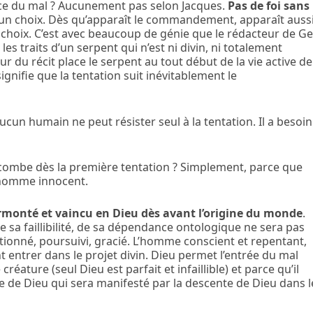
plice du mal ? Aucunement pas selon Jacques.
Pas de foi sans
 d’un choix. Dès qu’apparaît le commandement, apparaît auss
nd choix. C’est avec beaucoup de génie que le rédacteur de G
les traits d’un serpent qui n’est ni divin, ni totalement
ur du récit place le serpent au tout début de la vie active de
gnifie que la tentation suit inévitablement le
cun humain ne peut résister seul à la tentation. Il a besoin
combe dès la première tentation ? Simplement, parce que
’homme innocent.
surmonté et vaincu en Dieu dès avant l’origine du monde
.
 sa faillibilité, de sa dépendance ontologique ne sera pas
uestionné, poursuivi, gracié. L’homme conscient et repentant,
t entrer dans le projet divin. Dieu permet l’entrée du mal
créature (seul Dieu est parfait et infaillible) et parce qu’il
e de Dieu qui sera manifesté par la descente de Dieu dans l