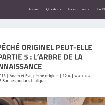
Accueil
Questions
Ressources
Le B
PÉCHÉ ORIGINEL PEUT-ELLE
ARTIE 5 : L’ARBRE DE LA
NNAISSANCE
2016
|
Adam et Eve, péché originel
|
12
|
2-Bonnes notions bibliques