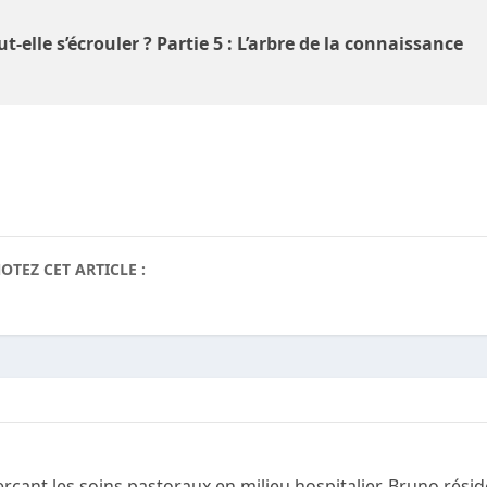
t-elle s’écrouler ? Partie 5 : L’arbre de la connaissance
OTEZ CET ARTICLE :
rçant les soins pastoraux en milieu hospitalier, Bruno rési