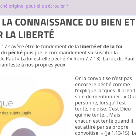
ché originel peut-elle s'écrouler ?
E LA CONNAISSANCE DU BIEN ET
 LA LIBERTÉ
 s’avère être le fondement de la
liberté et de la foi
.
e du
péché
puisque le commandement va susciter la
e Paul « La loi est-elle péché ? » Rom 7.7-13). La loi, dit Paul,
 manifeste à nos propres yeux.
Or la convoitise n’est pas
encore le péché comme
l’explique Jacques. Il prend
soin de mentionner: » Qu
personne, lorsqu’il est
tenté, ne dise: C’est Dieu
qui me tente… Mais
chacun est tenté quand il
est attiré par sa propre
convoitise. » (Ja 1.13-15). L