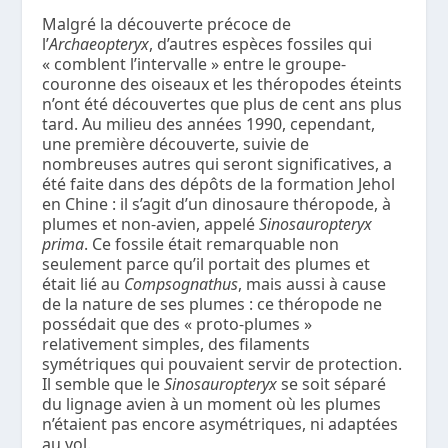
Malgré la découverte précoce de
l’
Archaeopteryx
, d’autres espèces fossiles qui
« comblent l’intervalle » entre le groupe-
couronne des oiseaux et les théropodes éteints
n’ont été découvertes que plus de cent ans plus
tard. Au milieu des années 1990, cependant,
une première découverte, suivie de
nombreuses autres qui seront significatives, a
été faite dans des dépôts de la formation Jehol
en Chine : il s’agit d’un dinosaure théropode, à
plumes et non-avien, appelé
Sinosauropteryx
prima
. Ce fossile était remarquable non
seulement parce qu’il portait des plumes et
était lié au
Compsognathus
, mais aussi à cause
de la nature de ses plumes : ce théropode ne
possédait que des « proto-plumes »
relativement simples, des filaments
symétriques qui pouvaient servir de protection.
Il semble que le
Sinosauropteryx
se soit séparé
du lignage avien à un moment où les plumes
n’étaient pas encore asymétriques, ni adaptées
au vol.