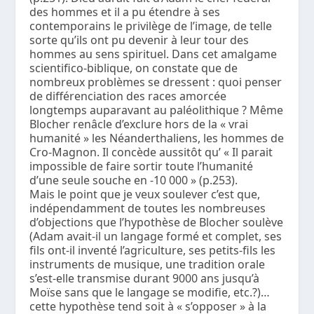
des hommes et il a pu étendre à ses
contemporains le privilège de l’image, de telle
sorte qu’ils ont pu devenir à leur tour des
hommes au sens spirituel. Dans cet amalgame
scientifico-biblique, on constate que de
nombreux problèmes se dressent : quoi penser
de différenciation des races amorcée
longtemps auparavant au paléolithique ? Même
Blocher renâcle d’exclure hors de la « vrai
humanité » les Néanderthaliens, les hommes de
Cro-Magnon. Il concède aussitôt qu’ « Il parait
impossible de faire sortir toute l’humanité
d’une seule souche en -10 000 » (p.253).
Mais le point que je veux soulever c’est que,
indépendamment de toutes les nombreuses
d’objections que l’hypothèse de Blocher soulève
(Adam avait-il un langage formé et complet, ses
fils ont-il inventé l’agriculture, ses petits-fils les
instruments de musique, une tradition orale
s’est-elle transmise durant 9000 ans jusqu’à
Moïse sans que le langage se modifie, etc.?)…
cette hypothèse tend soit à « s’opposer » à la