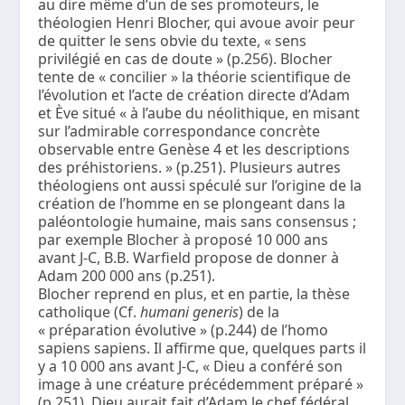
au dire même d’un de ses promoteurs, le
théologien Henri Blocher, qui avoue avoir peur
de quitter le sens obvie du texte, « sens
privilégié en cas de doute » (p.256). Blocher
tente de « concilier » la théorie scientifique de
l’évolution et l’acte de création directe d’Adam
et Ève situé « à l’aube du néolithique, en misant
sur l’admirable correspondance concrète
observable entre Genèse 4 et les descriptions
des préhistoriens. » (p.251). Plusieurs autres
théologiens ont aussi spéculé sur l’origine de la
création de l’homme en se plongeant dans la
paléontologie humaine, mais sans consensus ;
par exemple Blocher à proposé 10 000 ans
avant J-C, B.B. Warfield propose de donner à
Adam 200 000 ans (p.251).
Blocher reprend en plus, et en partie, la thèse
catholique (Cf.
humani generis
) de la
« préparation évolutive » (p.244) de l’homo
sapiens sapiens. Il affirme que, quelques parts il
y a 10 000 ans avant J-C, « Dieu a conféré son
image à une créature précédemment préparé »
(p.251). Dieu aurait fait d’Adam le chef fédéral