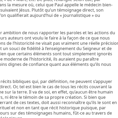
ns la mesure où, celui que Paul appelle le
médecin bien-
i suivaient Jésus. Plutôt qu’un témoignage direct, son
 l’on qualifierait aujourd’hui de « journalistique » ou
our ambition de nous rapporter les paroles et les actions du
leurs auteurs ont voulu le faire à la façon de ce que nous
ns de l’historicité ne visait pas vraiment une réelle précisio
t un souci de fidélité à l’enseignement du Seigneur et de
bien que certains éléments sont tout simplement ignorés
 moderne de l’historicité, ils auraient pu paraître
oins dignes de confiance quant aux éléments qu’ils nous
récits bibliques qui, par définition, ne peuvent s’appuyer
ct. Or, tel est bien le cas de tous les récits couvrant la
 sur la terre. Il va de soi, en effet, qu’aucun être humain
ers, ni être le témoin de sa propre création. Si bien que
rrant de ces textes, doit aussi reconnaître qu’ils le sont en
ituel et non en tant que
récit historique
puisque, par
oujours sur des témoignages humains, fût-ce au travers de