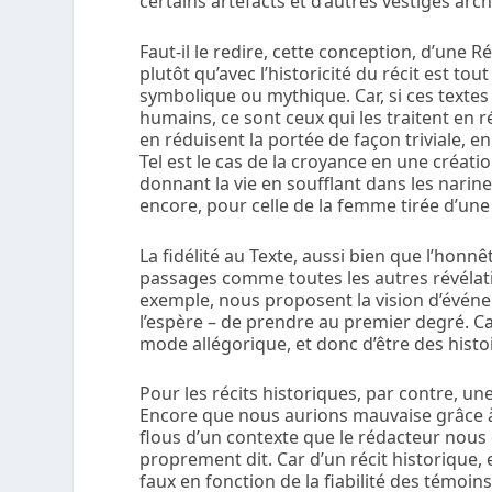
certains artéfacts et d’autres vestiges arc
Faut-il le redire, cette conception, d’une
Ré
plutôt qu’avec l’
historicité
du récit est tout
symbolique ou mythique. Car, si ces textes
humains, ce sont ceux qui les traitent en ré
en réduisent la portée de façon triviale, e
Tel est le cas de la
croyance
en une créatio
donnant la vie en soufflant dans les narine
encore, pour celle de la femme tirée d’u
La fidélité au Texte, aussi bien que l’honnê
passages comme toutes les autres révélatio
exemple, nous proposent la vision d’événem
l’espère – de prendre au premier degré. Car
mode allégorique, et donc d’être des hist
Pour les récits historiques, par contre, u
Encore que nous aurions mauvaise grâce à
flous d’un contexte que le rédacteur nous 
proprement dit. Car d’un récit historique, e
faux en fonction de la fiabilité des témoins