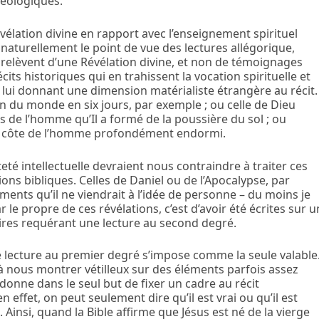
héologiques.
vélation
divine en rapport avec l’enseignement spirituel
 naturellement le point de vue des lectures allégorique,
 relèvent d’une Révélation divine, et non de témoignages
cits historiques qui en trahissent la vocation spirituelle et
n lui donnant une dimension matérialiste étrangère au récit.
n du monde en six jours, par exemple ; ou celle de Dieu
s de l’homme qu’Il a formé de la poussière du sol ; ou
ne côte de l’homme profondément endormi.
teté intellectuelle devraient nous contraindre à traiter ces
ns bibliques. Celles de Daniel ou de l’Apocalypse, par
ents qu’il ne viendrait à l’idée de personne – du moins je
 le propre de ces révélations, c’est d’avoir été écrites sur u
oires requérant une lecture au second degré.
ne lecture au premier degré s’impose comme la seule valable
 nous montrer vétilleux sur des éléments parfois assez
donne dans le seul but de fixer un cadre au récit
n effet, on peut seulement dire qu’il est vrai ou qu’il est
. Ainsi, quand la Bible affirme que Jésus est né de la vierge