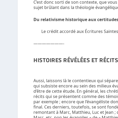
C’est donc sorti de son contexte, que vous
sujet brûlant dans la théologie évangélique 
Du relativisme historique aux certitudes 
Le crédit accordé aux Écritures Saintes 
———————-
HISTOIRES RÉVÉLÉES ET RÉCIT
Aussi, laissons là le contentieux qui sépar
qui subsiste encore au sein des milieux év
d’être de cette étude. En général, les chré
récits qui se présentent comme des témoig
par exemple ; encore que l’évangéliste do
final. Ces derniers, toutefois, se sont fond
remontant à Marc, Matthieu, Luc et Jean ; d’
Marc, etc. non les évangiles « de » Matthieu