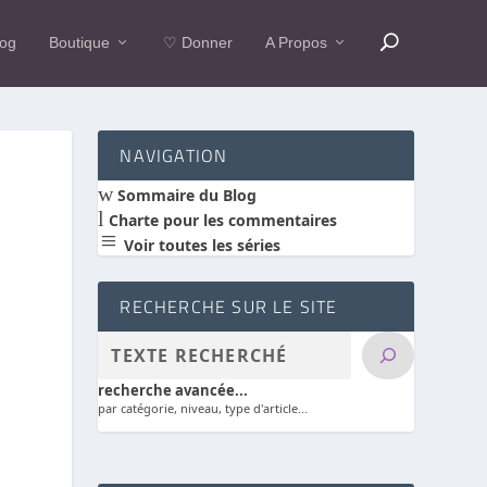
log
Boutique
♡ Donner
A Propos
NAVIGATION
w
Sommaire du Blog
l
Charte pour les commentaires
a
Voir toutes les séries
RECHERCHE SUR LE SITE
recherche avancée...
par catégorie, niveau, type d'article...