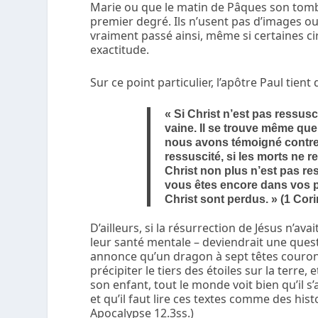
Marie ou que le matin de Pâques son tombea
premier degré. Ils n’usent pas d’images o
vraiment passé ainsi, même si certaines c
exactitude.
Sur ce point particulier, l’apôtre Paul tie
«
Si Christ n’est pas ressusci
vaine. Il se trouve même qu
nous avons témoigné contre Di
ressuscité, si les morts ne r
Christ non plus n’est pas ress
vous êtes encore dans vos p
Christ sont perdus. »
(1 Cori
D’ailleurs, si la résurrection de Jésus n’av
leur santé mentale – deviendrait une ques
annonce qu’un dragon à sept têtes couronn
précipiter le tiers des étoiles sur la terre
son enfant, tout le monde voit bien qu’il s
et qu’il faut lire ces textes comme des his
Apocalypse 12.3ss.)