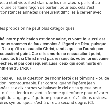
u était vide, il est clair que les narrateurs parlent au
u d’une
certaine façon de parler
: pour eux, cela s’est
irconstances annexes demeurent difficiles à cerner avec
nt des propos on ne peut plus catégoriques.
té, notre prédication est donc vaine, et votre foi aussi est
e nous sommes de faux témoins à l’égard de Dieu, puisque
eu qu’il a ressuscité Christ, tandis qu’il ne l’aurait pas
essuscitent point. Car si les morts ne ressuscitent point,
uscité. Et si Christ n’est pas ressuscité, votre foi est vaine
échés, et par conséquent aussi ceux qui sont morts en
nthiens 15.14-18)
ait pas eu lieu, la question de l’honnêteté des témoins – ou d
tion incontournable. Par contre, quand l’apôtre Jean
ées et à dix cornes va balayer le ciel de sa queue pour
, et qu’il se tiendra devant la femme qui enfante pour dévorer
’agit du langage allégorique propre aux révélations divines,
toires symboliques, c’est-à-dire au second degré. (Cf.