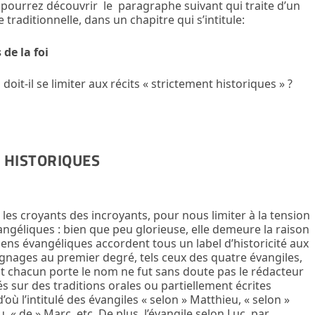
 pourrez découvrir le paragraphe suivant qui traite d’un
traditionnelle, dans un chapitre qui s’intitule:
de la foi
doit-il se limiter aux récits « strictement historiques » ?
S HISTORIQUES
e les croyants des incroyants, pour nous limiter à la tension
angéliques : bien que peu glorieuse, elle demeure la raison
tiens évangéliques accordent tous un label d’historicité aux
nages au premier degré, tels ceux des quatre évangiles,
nt chacun porte le nom ne fut sans doute pas le rédacteur
és sur des traditions orales ou partiellement écrites
où l’intitulé des évangiles « selon » Matthieu, « selon »
, « de » Marc, etc. De plus, l’évangile selon Luc, par