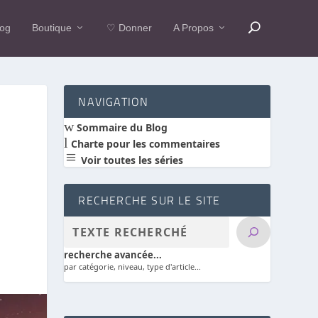
log
Boutique
♡ Donner
A Propos
NAVIGATION
w
Sommaire du Blog
l
Charte pour les commentaires
a
Voir toutes les séries
RECHERCHE SUR LE SITE
recherche avancée...
par catégorie, niveau, type d'article...