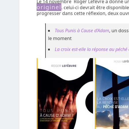
Le 14 novembre Roger Lefèvre a donné u
originel
. celui-ci devrait être disponi
progresser dans cette réflexion, deux ouvr
Tous Punis à Cause d’Adam
, un dos
le moment
La croix est-elle la réponse au péch