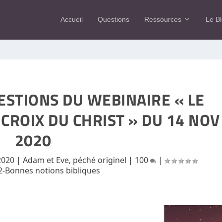
Accueil
Questions
Ressources
Le B
STIONS DU WEBINAIRE « LE
 CROIX DU CHRIST » DU 14 NOV
2020
2020
|
Adam et Eve, péché originel
|
100
|
2-Bonnes notions bibliques