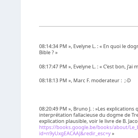
08:14:34 PM », Evelyne L. : « En quoi le do
Bible ? »
08:17:47 PM », Evelyne L. : « C’est bon, j’a
08:18:13 PM », Marc F. moderateur : ;-D
08:20:49 PM », Bruno J. : »Les explication
interprétation fallacieuse du dogme de Tr
explication plausible, voir le livre de B. J
https://books.google.be/books/about/Le
id=n9yUxgEACAAJ&redir_esc=y
»