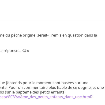
gme du péché originel serait-il remis en question dans la
i ma réponse… 😉 »
s que j’entends pour le moment sont basées sur une
ente. Pour un commentaire plus fiable de ce dogme, et une
acobs sur le baptême des petits enfants.
_bapt%C3%AAme_des_petits_enfants_dans_une.html?