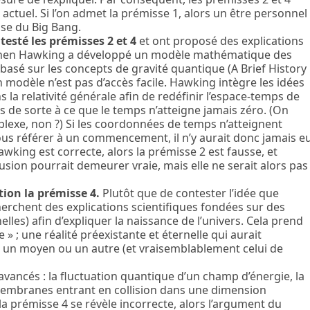
actuel. Si l’on admet la prémisse 1, alors un être personnel
use du Big Bang.
testé les prémisses 2 et 4
et ont proposé des explications
tephen Hawking a développé un modèle mathématique des
basé sur les concepts de gravité quantique (A Brief History
modèle n’est pas d’accès facile. Hawking intègre les idées
la relativité générale afin de redéfinir l’espace-temps de
 de sorte à ce que le temps n’atteigne jamais zéro. (On
plexe, non ?) Si les coordonnées de temps n’atteignent
us référer à un commencement, il n’y aurait donc jamais e
king est correcte, alors la prémisse 2 est fausse, et
usion pourrait demeurer vraie, mais elle ne serait alors pas
tion la prémisse 4.
Plutôt que de contester l’idée que
erchent des explications scientifiques fondées sur des
les) afin d’expliquer la naissance de l’univers. Cela prend
 ; une réalité préexistante et éternelle qui aurait
r un moyen ou un autre (et vraisemblablement celui de
vancés : la fluctuation quantique d’un champ d’énergie, la
 membranes entrant en collision dans une dimension
 la prémisse 4 se révèle incorrecte, alors l’argument du