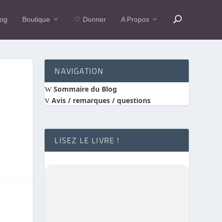
log
Boutique
♡ Donner
A Propos
NAVIGATION
w
Sommaire du Blog
v
Avis / remarques / questions
LISEZ LE LIVRE !