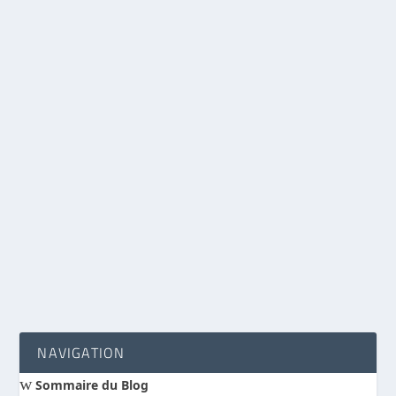
Le sceau d’Ezéchias très probablement retrouvé
à Jérusalem
par
Benoit Hébert
|
Déc 3, 2015
|
Actualité scientifique
|
0
|
Des archéologues israéliens sont parvenus à
établir qu’un petit objet découvert il y a cinq ans
lors de fouilles près de la vieille ville de
Jérusalem était un sceau portant le nom d’un
roi de Judée du VIIIe siècle avant Jésus-Christ,
Ezéchias, fils d’Achaz
LIRE LA SUITE
NAVIGATION
w
Sommaire du Blog