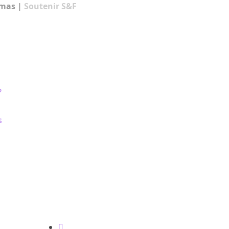
amas
|
Soutenir S&F
?
s
gales