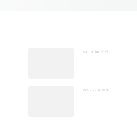
sam 18 Juil 2026
 peurs et
IA : Entre opportunités et
œurs
dangers pour l’humain et 
société
ven 26 Juin 2026
En Vidéo : Scientifique et
prêtre catholique pour un
débat relevé Klein / Magn