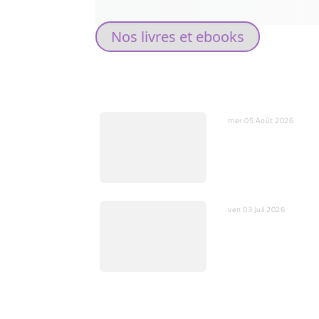
Nos livres et ebooks
DERNIERS ARTICLES
mer 05 Août 2026
L’IA, miroir de nos
substitut de nos c
ven 03 Juil 2026
Quelques mots sur
l’ajustement fin
RUBRIQUES: