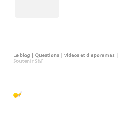
En Vidéo : Scientifique et
prêtre catholique pour un
débat relevé Klein /
Magnin
RUBRIQUES:
Le blog
|
Questions
|
videos et diaporamas
|
Soutenir S&F
NOUS CONNAÎTRE