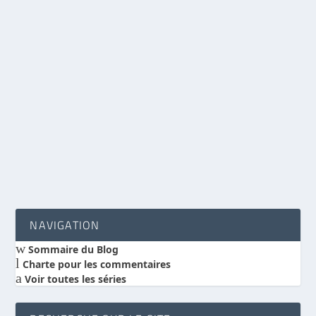
Une collaboration accrue avec la fondation
bioLogos
par
Benoit Hébert
|
Jan 29, 2010
|
Actualité Science et Foi
|
1
|
Le site www.scienceetfoi.com travaillait déjà en
collaboration avec le site www.biologos.org...
LIRE LA SUITE
NAVIGATION
w
Sommaire du Blog
l
Charte pour les commentaires
a
Voir toutes les séries