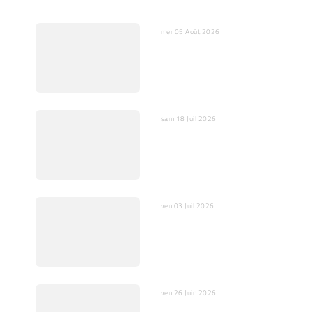
DERNIERS ARTICLES
mer 05 Août 2026
L’IA, miroir de nos peurs et
substitut de nos cœurs
sam 18 Juil 2026
IA : Entre opportunités et
dangers pour l’humain et
la société
ven 03 Juil 2026
Quelques mots sur
l’ajustement fin
ven 26 Juin 2026