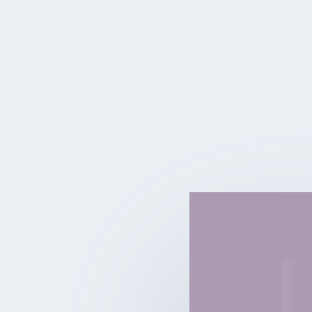
ER=EPR : Notre vision de l’univers va-t-elle êtr
par
Marc Fiquet
|
Juin 14, 2014
|
Actualité scientifique
|
3
|
En reliant
l’intrication quantique (ER)
et
trous de
un pas décisif a-t-il été franchi vers l’uni
générale ?
LIRE LA SUITE