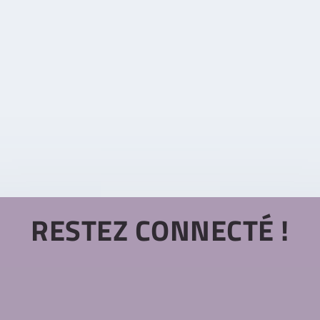
e révolutionnée par cette découverte ?
 ver (EPR),
fication de la physique quantique et de la relativité
RESTEZ CONNECTÉ !