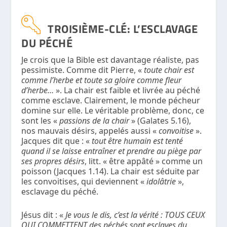
TROISIÈME-CLÉ: L’ESCLAVAGE
DU PÉCHÉ
Je crois que la Bible est davantage réaliste, pas
pessimiste. Comme dit Pierre, «
toute chair est
comme l’herbe et toute sa gloire comme fleur
d’herbe…
». La chair est faible et livrée au péché
comme esclave. Clairement, le monde pécheur
domine sur elle. Le véritable problème, donc, ce
sont les «
passions de la chair
» (Galates 5.16),
nos mauvais désirs, appelés aussi «
convoitise
».
Jacques dit que : «
tout être humain est tenté
quand il se laisse entraîner et prendre au piège par
ses propres désirs
, litt. « être appâté » comme un
poisson (Jacques 1.14). La chair est séduite par
les convoitises, qui deviennent «
idolâtrie
»,
esclavage du péché.
Jésus dit : «
Je vous le dis, c’est la vérité : TOUS CEUX
QUI COMMETTENT des péchés sont esclaves du