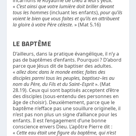
incarnons le Royaume de Dieu à leurs yeux.
«
C’est ainsi que votre lumière doit briller devant
tous les hommes
(incluant les enfants),
pour qu’ils
voient le bien que vous faites et qu’ils en attribuent
la gloire à votre Père céleste.
» (Mat 5.16)
LE BAPTÊME
D’ailleurs, dans la pratique évangélique, il n’y a
pas de baptêmes d’enfants. Pourquoi ? D’abord
parce que Jésus dit de baptiser des adultes.
«
allez donc dans le monde entier, faites des
disciples parmi tous les peuples, baptisez–les au
nom du Père, du Fils et du Saint–Esprit
». (Mat
28.19). Ceux qui sont baptisés acceptent d’être
des disciples (sous-entendu des personnes en
âge de choisir). Deuxièmement, parce que le
baptême n’efface pas une souillure originelle, il
n’est pas non plus un signe d’alliance pour les
enfants. Il est l’engagement d’une bonne
conscience envers Dieu. L’apôtre Pierre dit :
«
Cette eau était une figure du baptême, qui n’est