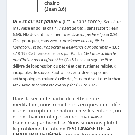
chair »
(Jean 3.6)
la
« chair est faible »
(litt. « sans force).
Sans être
mauvaise en soi, la chair
« ne sert de rien »
sans l’Esprit (Jean
6.63). Elle devient facilement «
esclave du péché
» (Jean 8.34).
C’est pourquoi Jésus vient «
proclamer aux captifs la
libération… et pour apporter la délivrance aux opprimés
» (Luc
4.18-19). Ce thème est repris par Paul: «
C’est pour la liberté
que Christ nous a affranchis
» (Ga 5.1), ce qui signifie être
délivré de l’oppression du péché et des systèmes religieux
incapables de sauver. Paul, on le verra, développe une
anthropologie similaire à celle de Jésus en disant que la chair
est «
vendue comme esclave au péché
» (Ro 7.14).
Dans la seconde partie de cette petite
méditation, nous remettrons en question l’idée
d’une corruption de nature chez les enfants, ou
d’une chair ontologiquement mauvaise
transmise par hérédité. Nous situerons plutôt
le problème du côté de
l’ESCLAVAGE DE LA
CHAIR PAR LE PÉCHÉ
, comme le mentionne