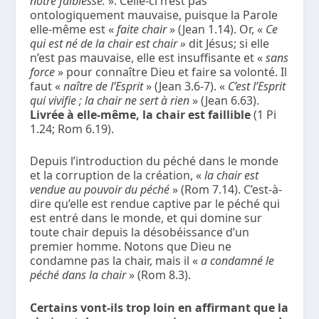
notre faiblesse.
». Celle-ci n’est pas
ontologiquement mauvaise, puisque la Parole
elle-même est «
faite chair
» (Jean 1.14). Or, «
Ce
qui est né de la chair est chair »
dit Jésus; si elle
n’est pas mauvaise, elle est insuffisante et «
sans
force
» pour connaître Dieu et faire sa volonté. Il
faut «
naître de l’Esprit
» (Jean 3.6-7). «
C’est l’Esprit
qui vivifie ; la chair ne sert à rien
» (Jean 6.63).
Livrée à elle-même, la chair est faillible
(1 Pi
1.24; Rom 6.19).
Depuis l’introduction du péché dans le monde
et la corruption de la création, «
la chair est
vendue au pouvoir du péché
» (Rom 7.14). C’est-à-
dire qu’elle est rendue captive par le péché qui
est entré dans le monde, et qui domine sur
toute chair depuis la désobéissance d’un
premier homme. Notons que Dieu ne
condamne pas la chair, mais il «
a condamné le
péché dans la chair
» (Rom 8.3).
Certains vont-ils trop loin en affirmant que la