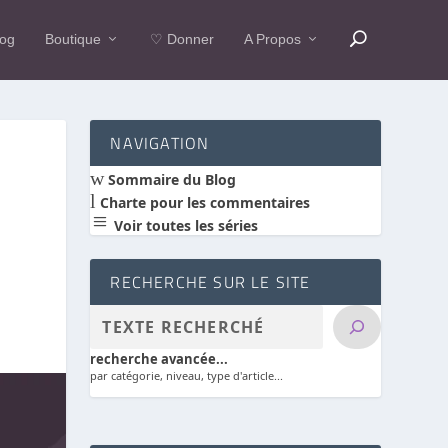
log
Boutique
♡ Donner
A Propos
NAVIGATION
w
Sommaire du Blog
l
Charte pour les commentaires
a
Voir toutes les séries
RECHERCHE SUR LE SITE
recherche avancée...
par catégorie, niveau, type d'article...