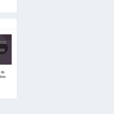
 de
nées