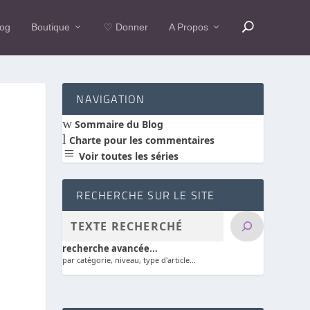
log
Boutique
♡ Donner
A Propos
NAVIGATION
w
Sommaire du Blog
l
Charte pour les commentaires
a
Voir toutes les séries
RECHERCHE SUR LE SITE
recherche avancée...
par catégorie, niveau, type d'article...