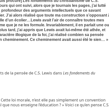
uis procuré]
Les fondements du christianisme
de C.S.
rs qui ont suivi, alors que je tournais les pages, j’ai lutté
la profondeur des arguments intellectuels que ce savant
ier. J’ai alors réalisé que toute ma construction s’opposant 
 celle d’un écolier…Lewis avait l’air de connaître toutes mes
e que je ne les formule. Invariablement, il en parlait une o
us tard, j’ai appris que Lewis avait lui-même été athée, et
aractère illogique de la foi, j’ai réalisé combien sa pensée
on cheminement. Ce cheminement avait aussi été le sien… »
its de la pensée de C.S. Lewis dans
Les fondements du
 « Cette loi morale, n’est elle pas simplement un convention
l que nous enseigne l’éducation ? » Voici ce qu’en pense C.S