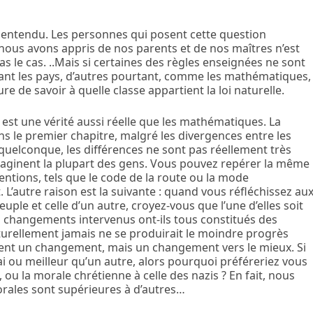
alentendu. Les personnes qui posent cette question
ous avons appris de nos parents et de nos maîtres n’est
s le cas. ..Mais si certaines des règles enseignées ne sont
ant les pays, d’autres pourtant, comme les mathématiques,
e de savoir à quelle classe appartient la loi naturelle.
 est une vérité aussi réelle que les mathématiques. La
ns le premier chapitre, malgré les divergences entre les
uelconque, les différences ne sont pas réellement très
maginent la plupart des gens. Vous pouvez repérer la même
ventions, tels que le code de la route ou la mode
L’autre raison est la suivante : quand vous réfléchissez au
uple et celle d’un autre, croyez-vous que l’une d’elles soit
es changements intervenus ont-ils tous constitués des
 naturellement jamais ne se produirait le moindre progrès
ment un changement, mais un changement vers le mieux. Si
ai ou meilleur qu’un autre, alors pourquoi préféreriez vous
, ou la morale chrétienne à celle des nazis ? En fait, nous
rales sont supérieures à d’autres…