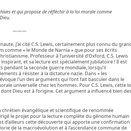
hives et qui propose de réfléchir à la loi morale comme
 Dieu.
———
aute, j’ai cité C.S. Lewis, certainement plus connu du gran
lm comme « le Monde de Narnia » que pour ses écrits
ristianisme. Professeur à l’université d’Oxford, C.S. Lewis
spirant, et sa lecture est spécialement jubilatoire ! Il est
ts pendant la seconde guerre mondiale, lorsqu’il
ments à résister à la dictature nazie. Dans « les
évoque l’un des arguments qui l’ont fait basculer dans le
morale universelle chez les hommes. Pour C.S. Lewis, cette lo
 dont Dieu est à l’origine. Cet argument a influencé bien de
un chrétien évangélique et scientifique de renommée
a dirigé le projet pour la lecture complète du génome humain
st d’ailleurs cette découverte qui apporte une confirmation
héorie de la macroévolution et à l’ascendance commune de