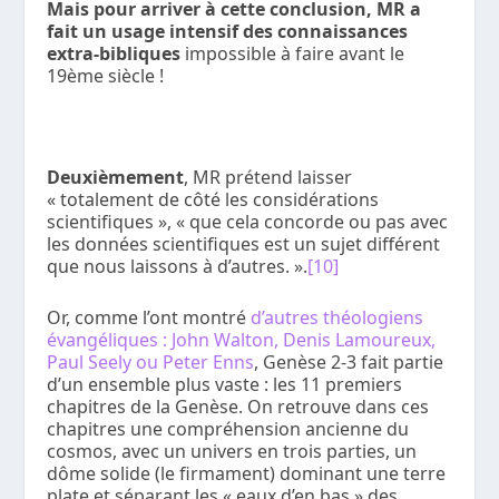
Mais pour arriver à cette conclusion, MR a
fait un usage intensif des connaissances
extra-bibliques
impossible à faire avant le
19
ème
siècle !
Deuxièmement
, MR prétend laisser
« totalement de côté les considérations
scientifiques », « que cela concorde ou pas avec
les données scientifiques est un sujet différent
que nous laissons à d’autres. ».
[10]
Or, comme l’ont montré
d’autres théologiens
évangéliques : John Walton, Denis Lamoureux,
Paul Seely ou Peter Enns
, Genèse 2-3 fait partie
d’un ensemble plus vaste : les 11 premiers
chapitres de la Genèse. On retrouve dans ces
chapitres une compréhension ancienne du
cosmos, avec un univers en trois parties, un
dôme solide (le firmament) dominant une terre
plate et séparant les « eaux d’en bas » des