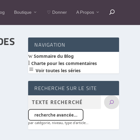
log
Boutique
♡ Donner
A Propos
DES
NAVIGATION
w
Sommaire du Blog
l
Charte pour les commentaires
a
Voir toutes les séries
RECHERCHE SUR LE SITE
recherche avancée...
par catégorie, niveau, type d'article...