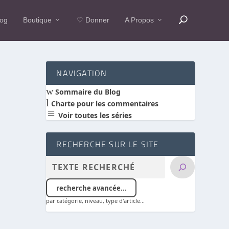
log
Boutique
♡ Donner
A Propos
NAVIGATION
w
Sommaire du Blog
l
Charte pour les commentaires
a
Voir toutes les séries
RECHERCHE SUR LE SITE
recherche avancée...
par catégorie, niveau, type d'article...