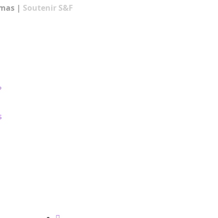
amas
|
Soutenir S&F
?
s
gales