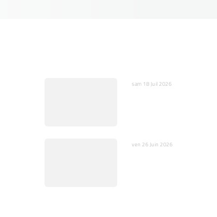
sam 18 Juil 2026
 peurs et
IA : Entre opportunités et
œurs
dangers pour l’humain et 
société
ven 26 Juin 2026
En Vidéo : Scientifique et
prêtre catholique pour un
débat relevé Klein / Magn