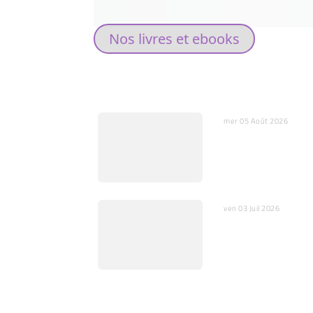
Nos livres et ebooks
DERNIERS ARTICLES
mer 05 Août 2026
L’IA, miroir de nos
substitut de nos c
ven 03 Juil 2026
Quelques mots sur
l’ajustement fin
RUBRIQUES: