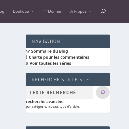
log
Boutique
♡ Donner
A Propos
NAVIGATION
w
Sommaire du Blog
l
Charte pour les commentaires
a
Voir toutes les séries
RECHERCHE SUR LE SITE
recherche avancée...
par catégorie, niveau, type d'article...