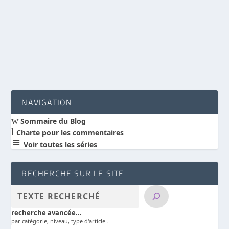
La question est la suivante : cette météorite a-t-
elle été envoyée par Dieu ?
LIRE LA SUITE
NAVIGATION
w
Sommaire du Blog
l
Charte pour les commentaires
a
Voir toutes les séries
RECHERCHE SUR LE SITE
recherche avancée...
par catégorie, niveau, type d'article...