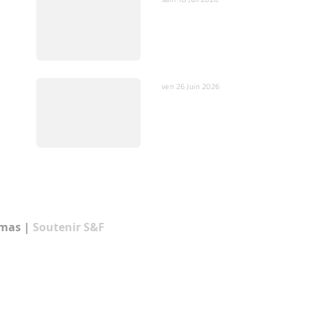
IA : Entre opportunités
de
et dangers pour
l’humain et la société
ven 26 Juin 2026
En Vidéo : Scientifique
et prêtre catholique
pour un débat relevé
Klein / Magnin
amas
|
Soutenir S&F