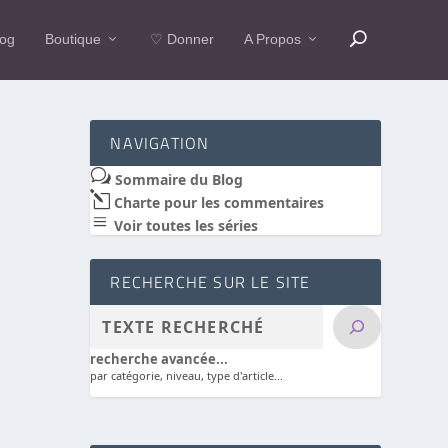
log
Boutique
♡ Donner
A Propos
NAVIGATION
w
Sommaire du Blog
l
Charte pour les commentaires
a
Voir toutes les séries
RECHERCHE SUR LE SITE
recherche avancée...
par catégorie, niveau, type d'article...