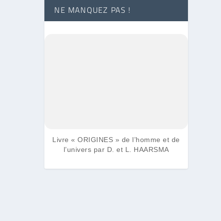
NE MANQUEZ PAS !
Livre « ORIGINES » de l’homme et de
l’univers par D. et L. HAARSMA
 Dieu ?
 être
’une