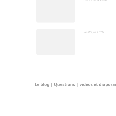
L’IA, miroir de nos
peurs et substitut 
nos cœurs
ven 03 Juil 2026
Quelques mots sur
l’ajustement fin
RUBRIQUES:
Le blog
|
Questions
|
videos et diapor