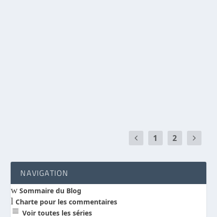
Expérience enrichissante comme participant et
aussi par les nombreux échanges suscités à
l’occasion de la présentation de notre
association Science et Foi Chrétienne et de
notre 1er livre : « le faux problème de
l’évolution ».
A VOIR EN VIDEO
LIRE LA SUITE
1
2
NAVIGATION
w
Sommaire du Blog
l
Charte pour les commentaires
a
Voir toutes les séries