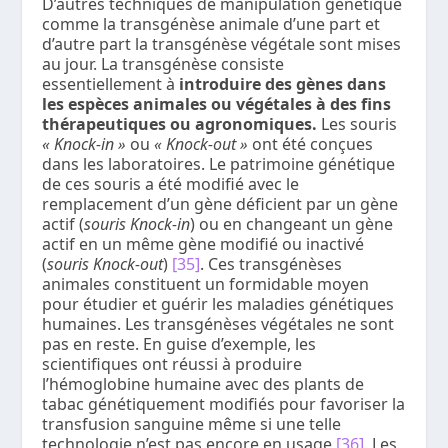
D’autres techniques de manipulation génétique
comme la transgénèse animale d’une part et
d’autre part la transgénèse végétale sont mises
au jour. La transgénèse consiste
essentiellement à
introduire des gènes dans
les espèces animales ou végétales à des fins
thérapeutiques ou agronomiques.
Les souris
«
Knock-in
»
ou
« Knock-out »
ont été conçues
dans les laboratoires. Le patrimoine génétique
de ces souris a été modifié avec le
remplacement d’un gène déficient par un gène
actif (
souris
Knock-in
) ou en changeant un gène
actif en un même gène modifié ou inactivé
(
souris
Knock-out
)
[35]
. Ces transgénèses
animales constituent un formidable moyen
pour étudier et guérir les maladies génétiques
humaines. Les transgénèses végétales ne sont
pas en reste. En guise d’exemple, les
scientifiques ont réussi à produire
l’hémoglobine humaine avec des plants de
tabac génétiquement modifiés pour favoriser la
transfusion sanguine même si une telle
technologie n’est pas encore en usage
[36]
. Les