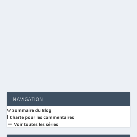
Pourquoi le déluge de Noé n’a pas pu être
universel.
par
Benoit Hébert
|
Mai 25, 2010
|
déluge
|
19
|
Bien des théologiens et des scientifiques de
confession évangélique rejettent l’idée d’un
déluge...
LIRE LA SUITE
NAVIGATION
w
Sommaire du Blog
l
Charte pour les commentaires
a
Voir toutes les séries