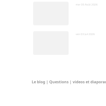
mer 05 Août 2026
L’IA, miroir de nos
peurs et substitut 
nos cœurs
ven 03 Juil 2026
Quelques mots sur
l’ajustement fin
RUBRIQUES:
Le blog
|
Questions
|
videos et diapor