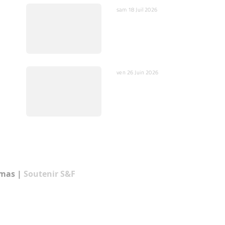
sam 18 Juil 2026
IA : Entre opportunités
de
et dangers pour
l’humain et la société
ven 26 Juin 2026
En Vidéo : Scientifique
et prêtre catholique
pour un débat relevé
Klein / Magnin
amas
|
Soutenir S&F