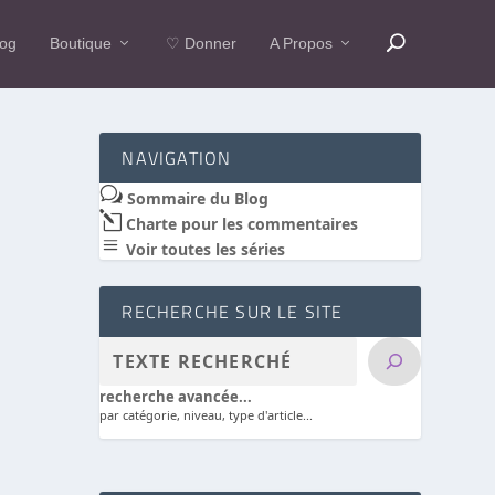
log
Boutique
♡ Donner
A Propos
NAVIGATION
w
Sommaire du Blog
l
Charte pour les commentaires
a
Voir toutes les séries
RECHERCHE SUR LE SITE
recherche avancée...
par catégorie, niveau, type d'article...