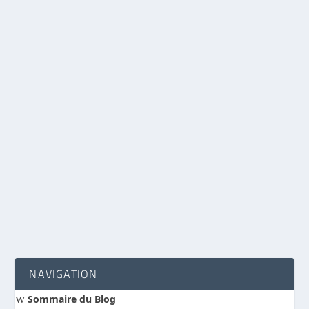
Science
Voici le début d’une série passionnante de
diaporamas élaborés par notre doyen Roger
Lefebvre dont plusieurs nous ont réclamé la re-
publication.
Vous trouverez ici un rappel simplifié des
principales théologies et théories scientifiques
adoptées par les uns et les autres et en rapport
avec la science de l’évolution.
LIRE LA SUITE
NAVIGATION
w
Sommaire du Blog