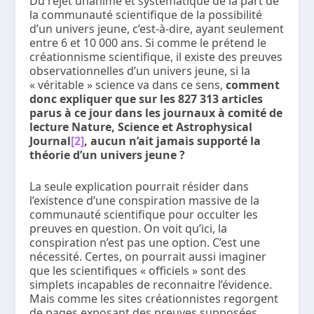
Du rejet unanime et systématique de la part de
la communauté scientifique de la possibilité
d’un univers jeune, c’est-à-dire, ayant seulement
entre 6 et 10 000 ans. Si comme le prétend le
créationnisme scientifique, il existe des preuves
observationnelles d’un univers jeune, si la
« véritable » science va dans ce sens,
comment
donc expliquer que sur les 827 313 articles
parus à ce jour dans les journaux à comité de
lecture
Nature
,
Science
et
Astrophysical
Journal
[2]
, aucun n’ait jamais supporté la
théorie d’un univers jeune ?
La seule explication pourrait résider dans
l’existence d’une conspiration massive de la
communauté scientifique pour occulter les
preuves en question. On voit qu’ici, la
conspiration n’est pas une option. C’est une
nécessité
. Certes, on pourrait aussi imaginer
que les scientifiques « officiels » sont des
simplets incapables de reconnaitre l’évidence.
Mais comme les sites créationnistes regorgent
de pages exposant des preuves supposées